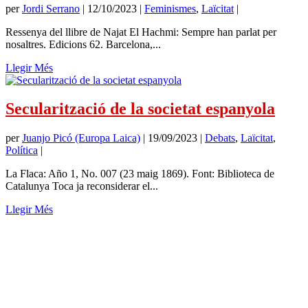
per
Jordi Serrano
|
12/10/2023
|
Feminismes
,
Laïcitat
|
Ressenya del llibre de Najat El Hachmi: Sempre han parlat per
nosaltres. Edicions 62. Barcelona,...
Llegir Més
Secularització de la societat espanyola
per
Juanjo Picó (Europa Laica)
|
19/09/2023
|
Debats
,
Laïcitat
,
Política
|
La Flaca: Año 1, No. 007 (23 maig 1869). Font: Biblioteca de
Catalunya Toca ja reconsiderar el...
Llegir Més
SUBSCRIU-TE
Si et subscrius a
Memòria de Futur
t'enviarem només un missatge
al mes amb tots els articles publicats. No serem pesats.