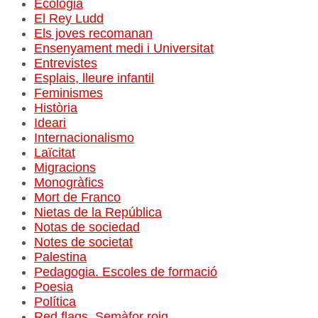
Ecologia
El Rey Ludd
Els joves recomanan
Ensenyament medi i Universitat
Entrevistes
Esplais, lleure infantil
Feminismes
Història
Ideari
Internacionalismo
Laïcitat
Migracions
Monogràfics
Mort de Franco
Nietas de la República
Notas de sociedad
Notes de societat
Palestina
Pedagogia. Escoles de formació
Poesia
Política
Red flags. Semàfor roig