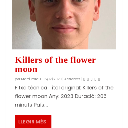
Killers of the flower
moon
per
Martí Palau
|
15/12/2023
|
Activitats
|
Fitxa tècnica Títol original: Killers of the
flower moon Any: 2023 Duració: 206
minuts País:...
LLEGIR MÉS