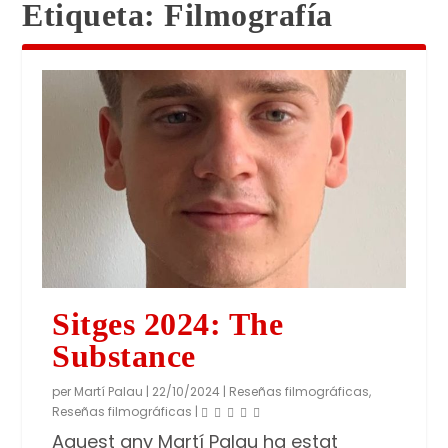
Etiqueta:
Filmografía
Sitges 2024: The
Substance
per
Martí Palau
|
22/10/2024
|
Reseñas filmográficas
,
Reseñas filmográficas
|
Aquest any Martí Palau ha estat