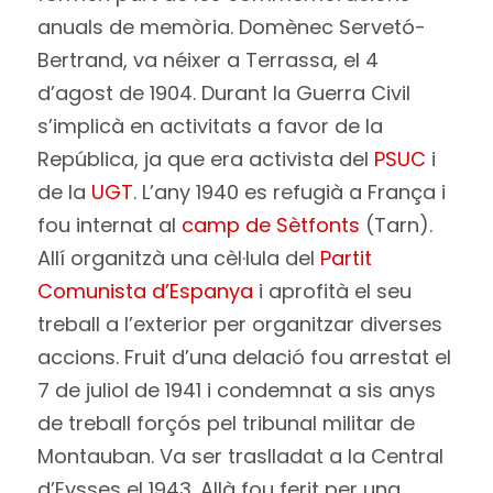
anuals de memòria. Domènec Servetó-
Bertrand, va néixer a Terrassa, el 4
d’agost de 1904. Durant la Guerra Civil
s’implicà en activitats a favor de la
República, ja que era activista del
PSUC
i
de la
UGT
. L’any 1940 es refugià a França i
fou internat al
camp de Sètfonts
(Tarn).
Allí organitzà una cèl·lula del
Partit
Comunista d’Espanya
i aprofità el seu
treball a l’exterior per organitzar diverses
accions. Fruit d’una delació fou arrestat el
7 de juliol de 1941 i condemnat a sis anys
de treball forçós pel tribunal militar de
Montauban. Va ser traslladat a la Central
d’Eysses el 1943. Allà fou ferit per una