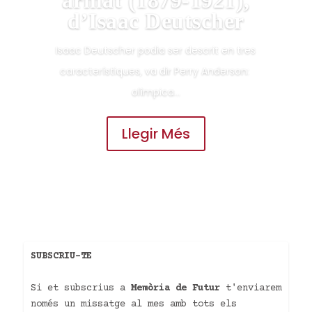
armat (1879-1921),
d’Isaac Deutscher
Isaac Deutscher podia ser descrit en tres
característiques, va dir Perry Anderson: ​​
olímpica...
Llegir Més
SUBSCRIU-TE
Si et subscrius a
Memòria de Futur
t'enviarem
només un missatge al mes amb tots els