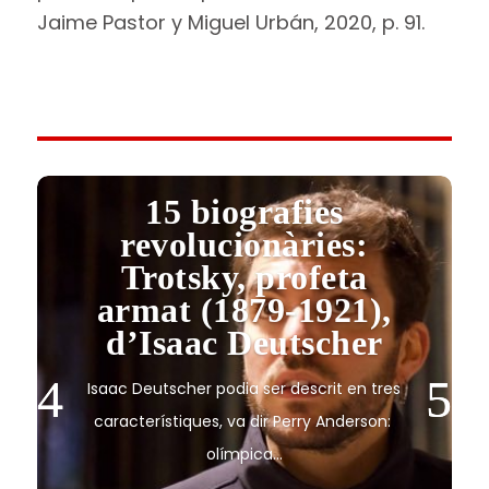
Jaime Pastor y Miguel Urbán, 2020, p. 91.
15 biografies
revolucionàries:
Trotsky, profeta
armat (1879-1921),
d’Isaac Deutscher
Isaac Deutscher podia ser descrit en tres
característiques, va dir Perry Anderson: ​​
olímpica...