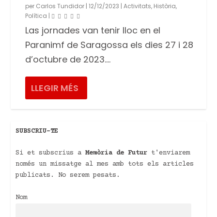
per
Carlos Tundidor
|
12/12/2023
|
Activitats
,
Història
,
Política
|
Las jornades van tenir lloc en el
Paranimf de Saragossa els dies 27 i 28
d’octubre de 2023....
LLEGIR MÉS
SUBSCRIU-TE
Si et subscrius a
Memòria de Futur
t'enviarem
només un missatge al mes amb tots els articles
publicats. No serem pesats.
Nom