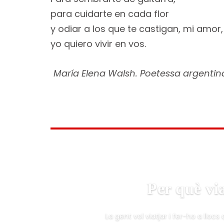
para cuidarte en cada flor
y odiar a los que te castigan, mi amor,
yo quiero vivir en vos.
María Elena Walsh. Poetessa argentina
Per què via
La gent vol viatjar i fer-ho a lloc