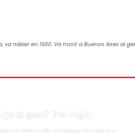
, va nàixer en 1930. Va morir a Buenos Aires al ge
tja la gent? Per fugir.
s quan més estranys millor. La major part de la gent va a...