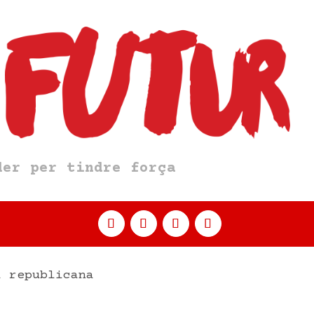
er per tindre força
a republicana