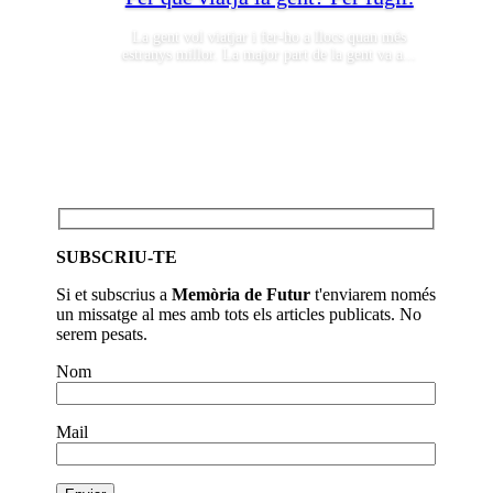
La gent vol viatjar i fer-ho a llocs quan més
estranys millor. La major part de la gent va a...
SUBSCRIU-TE
Si et subscrius a
Memòria de Futur
t'enviarem només
un missatge al mes amb tots els articles publicats. No
serem pesats.
Nom
Mail