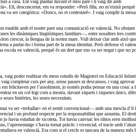
sió a casa. Em vaig plantar davant el meu pare i li vaig dir amb
ià». Ell, desconcertat, em va respondre: «Però filla, no m’eixirà perquè 
sta va ser categòrica: «Doncs, no et contestaré». I vaig complir la meua
am establir amb el nostre pare una comunicació en valencià. No obstant
nen les dinàmiques lingüístiques familiars—, entre nosaltres tres cont
avíem crescut, la llengua de la nostra mare. Vull deixar clar amb això qu
lema a parlar-ho i forma part de la meua identitat. Però defense el valen
na escola en valencià, perquè és un dret que ens va ser negat i que no 
a, vaig poder realitzar els meus estudis de Magisteri en Educació Infant
 vaig completar curs per any, sense pauses ni descansos, i vaig aprovar 
 em felicitaven per l’assoliment, jo només podia pensar en una cosa: a l
 entrar en un col·legi com a mestra, davant xiquets i xiquetes únics, dife
s seues històries, les seues necessitats.
mai va ser «treballar» en el sentit convencional— amb una mescla d’il·
rencial i un profund respecte per la responsabilitat que assumia. El dest
jo havia estudiat de xicoteta. Tot havia canviat: les ràtios eren moltíss
iu, l’aprenentatge s’havia tornat pràctic i vivencial, el tracte amb l’alum
estudiava en valencià. Era com si el cercle es tancara de la manera més 