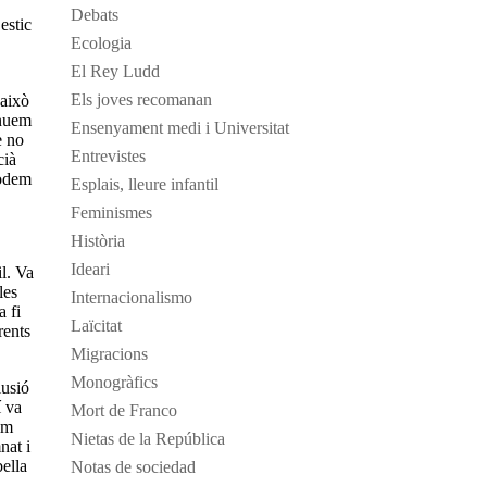
Debats
estic
Ecologia
El Rey Ludd
Els joves recomanan
 això
inuem
Ensenyament medi i Universitat
e no
Entrevistes
cià
podem
Esplais, lleure infantil
Feminismes
Història
Ideari
il. Va
les
Internacionalismo
a fi
Laïcitat
rents
Migracions
Monogràfics
lusió
í va
Mort de Franco
im
Nietas de la República
nat i
bella
Notas de sociedad