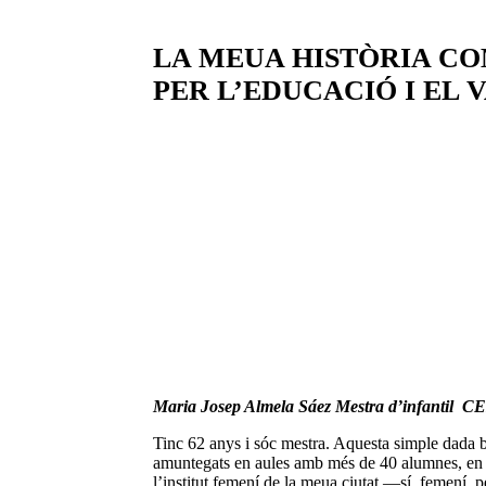
LA MEUA HISTÒRIA CO
PER L’EDUCACIÓ I EL 
Maria Josep Almela Sáez Mestra d’infan
Tinc 62 anys i sóc mestra. Aquesta simple dada b
amuntegats en aules amb més de 40 alumnes, en
l’institut femení de la meua ciutat —sí, femení, p