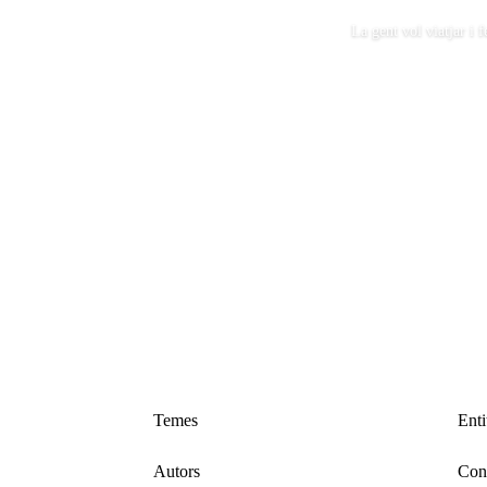
La gent vol viatjar i 
Temes
Enti
Autors
Cons