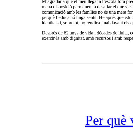
M’agradaria que el meu llegat a l’escola fora pre
meua disposició permanent a desafiar el que s’est
comunicació amb les famílies no és una mera form
perquè l’educació tinga sentit. He aprés que edu
identitats i, sobretot, no rendirse mai davant els
Després de 62 anys de vida i dècades de lluita, 
exercir-la amb dignitat, amb recursos i amb respec
Per què v