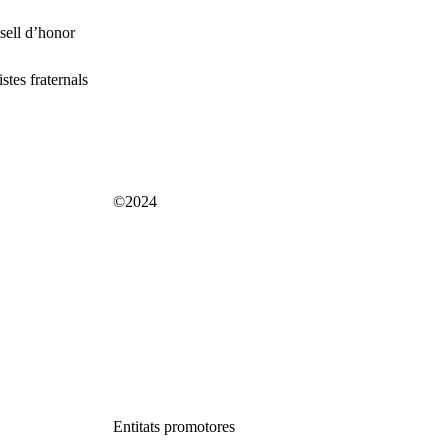
sell d’honor
stes fraternals
©2024
Entitats promotores