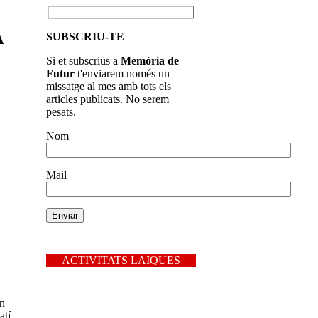
A
SUBSCRIU-TE
Si et subscrius a
Memòria de
Futur
t'enviarem només un
missatge al mes amb tots els
articles publicats. No serem
pesats.
Nom
Mail
ACTIVITATS LAIQUES
en
atí