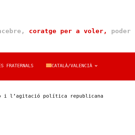
oncebre,
coratge per a voler,
poder 
ES FRATERNALS
CATALÀ/VALENCIÀ
ó i l’agitació política republicana