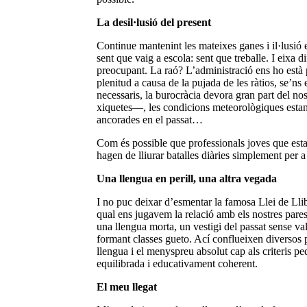
La desil·lusió del present
Continue mantenint les mateixes ganes i il·lusió e
sent que vaig a escola: sent que treballe. I eixa 
preocupant. La raó? L’administració ens ho està 
plenitud a causa de la pujada de les ràtios, se’n
necessaris, la burocràcia devora gran part del no
xiquetes—, les condicions meteorològiques estan 
ancorades en el passat…
Com és possible que professionals joves que est
hagen de lliurar batalles diàries simplement per a
Una llengua en perill, una altra vegada
I no puc deixar d’esmentar la famosa Llei de Llibe
qual ens jugavem la relació amb els nostres pares,
una llengua morta, un vestigi del passat sense val
formant classes gueto. Ací conflueixen diversos 
llengua i el menyspreu absolut cap als criteris p
equilibrada i educativament coherent.
El meu llegat