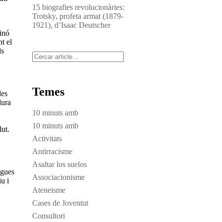
15 biografies revolucionàries:
Trotsky, profeta armat (1879-
1921), d’Isaac Deutscher
inó
t el
ls
Cerca
Temes
les
dura
10 minuts amb
10 minuts amb
lut.
Activitats
Antirracisme
Asaltar los suelos
igues
Associacionisme
u i
Ateneisme
Cases de Joventut
Consultori