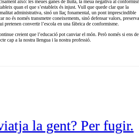
cisament això: les meues ganes de lluita, la meua negativa al conformis
ableix quan el que s’estableix és injust. Vull que quede clar que la
alitat administrativa, sinó un llaç fonamental, un pont imprescindible
car no és només transmetre coneixements, sinó defensar valors, preserva
 qui pretenen convertir l’escola en una fàbrica de conformisme.
continue creient que l’educació pot canviar el món. Però només si ens d
te cap a la nostra llengua i la nostra professió.
iatja la gent? Per fugir.