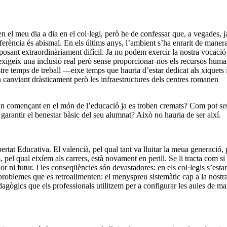
n el meu dia a dia en el col·legi, però he de confessar que, a vegades, j
diferència és abismal. En els últims anys, l’ambient s’ha enrarit de maner
posant extraordinàriament difícil. Ja no podem exercir la nostra vocaci
s exigeix una inclusió real però sense proporcionar-nos els recursos hum
stre temps de treball —eixe temps que hauria d’estar dedicat als xiquets 
canviant dràsticament però les infraestructures dels centres romanen
an començant en el món de l’educació ja es troben cremats? Com pot se
 garantir el benestar bàsic del seu alumnat? Això no hauria de ser així.
rtat Educativa. El valencià, pel qual tant va lluitar la meua generació, 
 pel qual eixíem als carrers, està novament en perill. Se li tracta com si
or ni futur. I les conseqüències són devastadores: en els col·legis s’esta
problemes que es retroalimenten: el menyspreu sistemàtic cap a la nostr
edagògics que els professionals utilitzem per a configurar les aules de m