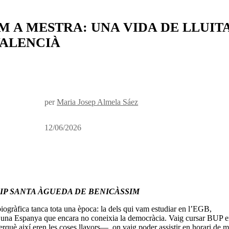
M A MESTRA: UNA VIDA DE LLUIT
VALENCIÀ
per
Maria Josep Almela Sáez
12/06/2026
til CEIP SANTA ÀGUEDA DE BENICÀSSIM
iogràfica tanca tota una època: la dels qui vam estudiar en l’EGB,
 una Espanya que encara no coneixia la democràcia. Vaig cursar BUP 
erquè així eren les coses llavors—, on vaig poder assistir en horari de m