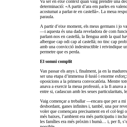
Va ser en eixe context quan vaig prendre una deci
determinació: «A partir d’ara em parles en valenc
acostumat a parlar-te en castellà». La meua respo
paraula.
A partir d’eixe moment, els meus germans i jo v
—i aquesta és una dada reveladora de com funcio
parlant-nos en castellà, la llengua amb la qual h
albergue cap odi cap al castellà; no tinc cap prob
amb una convicció indestructible i reivindique u
permetre que es perda.
El somni complit
Van passar els anys i, finalment, ja en la madures
ser una etapa d’immensa il·lusió i enorme esforç:
oposicions a la primera convocatòria. Mentre tots
anava a exercir la meua professió, a la fi anava a
entre si, cadascun amb les seues particularitats, le
Vaig començar a treballar —encara que per a mi 
desbordant, ganes infinites i, també, una por reve
voler que començara precisament en el col·legi on 
més baixes, l’ambient era més participatiu i inclus
les famílies era més pròxim i humà… i, per fi, s’
possible.