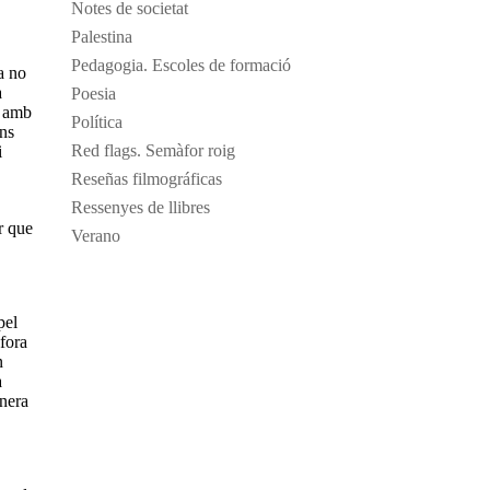
Notes de societat
Palestina
Pedagogia. Escoles de formació
a no
a
Poesia
ó amb
Política
ans
Red flags. Semàfor roig
i
Reseñas filmográficas
Ressenyes de llibres
r que
Verano
pel
 fora
n
a
anera