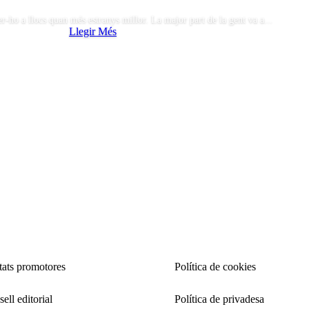
fer-ho a llocs quan més estranys millor. La major part de la gent va a...
Llegir Més
tats promotores
Política de cookies
ell editorial
Política de privadesa