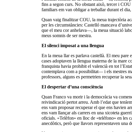
fins a segon curs. No obstant això, tercer i COU 
familiars em van obligar a treballar durant el dia,
Quan vaig finalitzar COU, la meua trajectòria ac
per les circumstàncies: Castelló mancava d’unive
que el meu cor anhelava—, la meua situació labor
meus somnis de ser mestra.
El silenci imposat a una llengua
En la meua llar es parlava castellà. El meu pare 
cases adoptaven la llengua materna de la mare co
franquista havia prohibit el valencià en tot l’Est
contemplava com a possibilitat— i els mestres mai
professors, alguns es permetrien recuperar la seua
El despertar d’una consciència
Quan Franco va morir i la democràcia va començar
reivindicació pertot arreu. Amb l’edat que tení
ens vam proposar recuperar el que ens havien arr
ens vam llançar als carrers en una xicoteta guerri
oficials. «Telèfon» en lloc de «teléfono» en les 
anecdòtics, però que llavors representaven una de