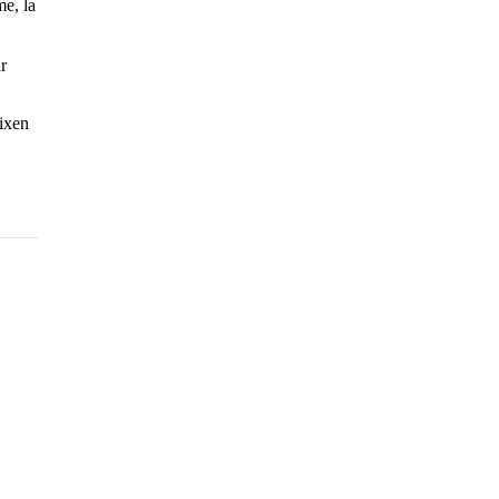
me, la
r
eixen