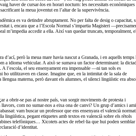
vaig haver de cursar-los en horari nocturn: les necessitats econòmiques
 sacrificant la meua joventut en l’altar de la supervivència.
adèmica es va detindre abruptament. No per falta de desig o capacitat, s
rsitat i, encara que a l’Escola Normal s’impartia Magisteri —precisamen
al m’impedia accedir a ella. Així van quedar truncats, temporalment, e
era d’ací, però la meua mare havia nascut a Granada, i en aquells temps 
m a idioma vehicular. A això se sumava un factor determinant: la dicta
at. A l’escola, el seu ensenyament era impensable —ni tan sols es
 ho utilitzaven en classe. Imagine que, en la intimitat de la sala de
 llengua materna, però davant els alumnes, el silenci lingüístic era abso
 a obrir-se pas al nostre país, van sorgir moviments de protesta i
em llavors, com no sumar-nos a eixa ona de canvi? Un grup d’amics i am
abassat: vam buscar un professor que ens ensenyara el valencià normati
lla lingüística, pegant etiquetes amb textos en valencià sobre els rètols
cabines telefòniques… Xicotets actes de rebel·lia que hui poden semblar
claració d’identitat.