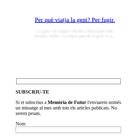
Per què viatja la gent? Per fugir.
La gent vol viatjar i fer-ho a llocs quan més
estranys millor. La major part de la gent va a...
SUBSCRIU-TE
Si et subscrius a
Memòria de Futur
t'enviarem només
un missatge al mes amb tots els articles publicats. No
serem pesats.
Nom