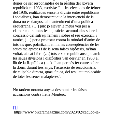
dones de ser responsables de la pèrdua del govern
republicà en 1933, escrivia: “… les eleccions de febrer
del 1936, realitzades sense la divisió entre republicans
i socialistes, han demostrat que la intervenció de la
dona no és danyosa al manteniment d’una política
esquerrana, (…) puc jo elevar la meua veu per a
clamar contra totes les injustícies acumulades sobre la
concessió del sufragi femení i sobre el seu exercici, i
també, (…) per a protestar contra la ruindad d’ànim de
tots els que, polaritzant en mi les conseqüències de les
seues malapteses i de la seua falses hipòtesis, m’han
voltat, atacat i ferit (…) tots eixos republicans que amb
les seues divisions i discòrdies van desviar en 1933 el
llit de la República (… ) s’han permés fer caure sobre
la dona, durant tres anys, l’acusació de reaccionària,
de culpable directa, quasi única, del resultat implacable
de totes les seues malapteses”.
No tardem noranta anys a desmuntar les falses
acusacions contra Irene Montero.
[1]
https://www.pikaramagazine.com/2023/02/caduco-la-