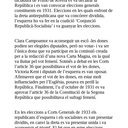
dictadura de Primo de Rivera es va declarar la
República i es van convocar eleccions generals
constituents en 1931. Eleccions en les quals enfront de
la dreta antirepublicana que va concórrer dividida,
l’esquerra ho va fer en la coalició ‘Conjunció
Republicà-Socialista’ i va guanyar les eleccions.
Clara Campoamor va aconseguir un escó -les dones
podien ser elegides diputades, però no votar- i va ser
l’única dona que va participar en la comissió creada
per a la redacció d’una nova Carta Magna, en la qual
va lluitar pel vot femení. Sotmés a debat en les Corts
l’article 36 que possibilitava el vot de les dones,
Victoria Kent i diputats de l’esquerra es van oposar.
Afirmaven que el vot de les dones, en estar molt
influenciades per l’Església, posava en perill la
República. Finalment, l’u d’octubre de 1931 es va
aprovar l’article 36 de la Constitució de la Segona
República que possibilitava el sufragi femení.
En les eleccions a Corts Generals de 1933 els
republicans d’esquerra i els socialistes es van presentar
dividits, en canvi la dreta es va presentar unida i va
aconseguir el triomf. El fet que en estes eleccions