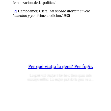
feminizacion-de-la-politica/
[2]
Campoamor, Clara.
Mi pecado mortal: el voto
femenino y yo
. Primera edición:1936
Per què viatja la gent? Per fugir.
La gent vol viatjar i fer-ho a llocs quan més
estranys millor. La major part de la gent va a...