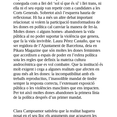
coneguda com a llei del ‘sol sí que és sí’ i llei trans, ni
ella ni el seu equip van repetir com a candidates a les
Corts Generals. Sobretot això l’esquerra hauria de
reflexionar. Hi ha a més un altre debat important
relacionat: si volem la participació transformadora de
les dones en política cal canviar la manera de fer-la.
Moltes dones -i alguns homes- abandonen la vida
pública al no poder suportar la violència que genera,
que fa la vida invivible. Laura Pérez Castaño, que va
ser regidora de l’Ajuntament de Barcelona, deia en
Pikara Magazine que són moltes les dones feministes
que accedixen a espais de poder en l’esfera política
sota les regles que definix la mateixa cultura
androcèntrica que es vol combatre. Que la institució és
molt exigent i cega a algunes realitats que afecten en
grau més alt les dones: la incompatibilitat amb els
treballs reproductius, l’inassolible mandat de tindre
sempre la resposta correcta, l’extenuant exposició
pública o les violències masclistes que ens impacten.
Per tot això moltes dones abandonen la primera línia
de la política després d’un primer mandat.
Clara Campoamor satisfeta que la realitat haguera
posat en el seu lloc els arguments que acusaven les