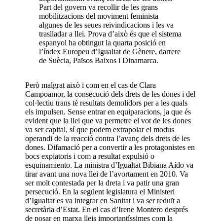
Part del govern va recollir de les grans
mobilitzacions del moviment feminista
algunes de les seues reivindicacions i les va
traslladar a llei. Prova d’això és que el sistema
espanyol ha obtingut la quarta posició en
l’índex Europeu d’Igualtat de Gènere, darrere
de Suècia, Països Baixos i Dinamarca.
Però malgrat això i com en el cas de Clara
Campoamor, la consecució dels drets de les dones i del
col·lectiu trans té resultats demolidors per a les quals
els impulsen. Sense entrar en equiparacions, ja que és
evident que la llei que va permetre el vot de les dones
va ser capital, sí que podem extrapolar el modus
operandi de la reacció contra l’avanç dels drets de les
dones. Difamació per a convertir a les protagonistes en
bocs expiatoris i com a resultat expulsió o
esquinamiento. La ministra d’Igualtat Bibiana Aído va
tirar avant una nova llei de l’avortament en 2010. Va
ser molt contestada per la dreta i va patir una gran
persecució. En la següent legislatura el Ministeri
d’Igualtat es va integrar en Sanitat i va ser reduït a
secretària d’Estat. En el cas d’Irene Montero després
de posar en marxa lleis importantíssimes com la