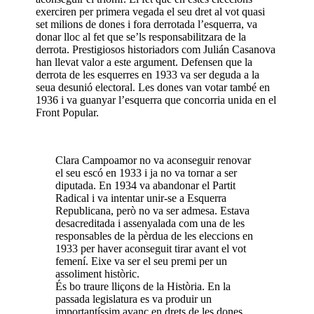
exerciren per primera vegada el seu dret al vot quasi
set milions de dones i fora derrotada l’esquerra, va
donar lloc al fet que se’ls responsabilitzara de la
derrota. Prestigiosos historiadors com Julián Casanova
han llevat valor a este argument. Defensen que la
derrota de les esquerres en 1933 va ser deguda a la
seua desunió electoral. Les dones van votar també en
1936 i va guanyar l’esquerra que concorria unida en el
Front Popular.
Clara Campoamor no va aconseguir renovar
el seu escó en 1933 i ja no va tornar a ser
diputada. En 1934 va abandonar el Partit
Radical i va intentar unir-se a Esquerra
Republicana, però no va ser admesa. Estava
desacreditada i assenyalada com una de les
responsables de la pèrdua de les eleccions en
1933 per haver aconseguit tirar avant el vot
femení. Eixe va ser el seu premi per un
assoliment històric.
És bo traure lliçons de la Història. En la
passada legislatura es va produir un
importantíssim avanç en drets de les dones.