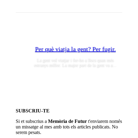
Per què viatja la gent? Per fugir.
La gent vol viatjar i fer-ho a llocs quan més
estranys millor. La major part de la gent va a...
SUBSCRIU-TE
Si et subscrius a
Memòria de Futur
t'enviarem només
un missatge al mes amb tots els articles publicats. No
serem pesats.