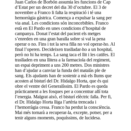
Juan Carlos de Borbón assumia les funcions de Cap
d’Estat per un decret del dia 30 d’octubre. El 3 de
novembre a Franco li falta la respiració i té una
hemorràgia gàstrica. Comença a expulsar la sang per
via anal. Les condicions són inconcebibles. Franco
està en El Pardo en unes condicions d’hospital de
campanya. Donat l’estat del pacient els metges
s’enreden en una gran baralla sobre si val la pena
operar o no. Fins i tot la seva filla no vol operar-ho. Al
final l’operen. Decideixen traslladar-ho a un hospital,
però no hi ha temps. La sang taca el llit i les catifes. El
traslladen en una llitera a la farmaciola del regiment,
un espai depriment a uns 200 metres. Dos ministres
han d’ajudar a canviar la funda del matalàs ple de
sang. Els ajudants han de sostenir a mà els llums que
acosten al bisturí del Dr. Hidalgo Horta, que és qui
obre el ventre del Generalíssim. El Pardo es queda
pràcticament a les fosques per a concentrar allí tota
l’energia. Malgrat això, el bisturí elèctric falla. Per fi,
el Dr. Hidalgo Horta lliga l’artèria trencada i
l’hemorràgia cessa. Franco ha perdut la consciència.
Mai més tornarà a recuperar-la, excepte, potser, per a
tenir alguns moments, poquíssims, de lucidesa.