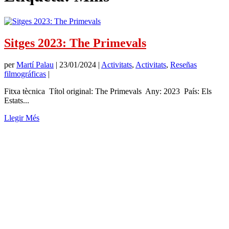
Sitges 2023: The Primevals
per
Martí Palau
|
23/01/2024
|
Activitats
,
Activitats
,
Reseñas
filmográficas
|
Fitxa tècnica Títol original: The Primevals Any: 2023 País: Els
Estats...
Llegir Més
SUBSCRIU-TE
Si et subscrius a
Memòria de Futur
t'enviarem només un missatge
al mes amb tots els articles publicats. No serem pesats.
Nom
Mail