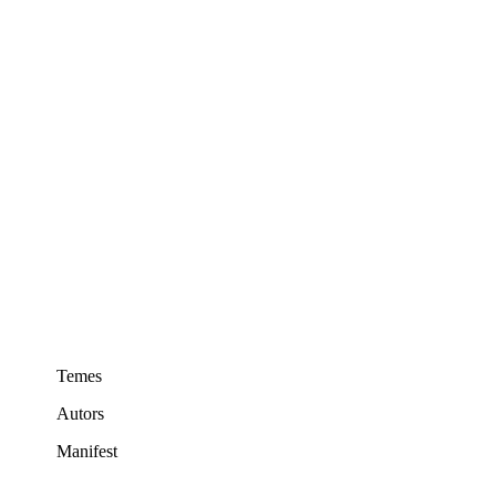
Notas de sociedad
Notes de societat
Palestina
Pedagogia. Escoles de formació
Poesia
Política
Red flags. Semàfor roig
Reseñas filmográficas
Ressenyes de llibres
Verano
Temes
Autors
Manifest