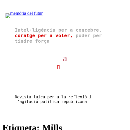
Intel·ligència per a concebre,
coratge per a voler,
poder per
tindre força
Revista laica per a la reflexió i
l’agitació política republicana
Etiqueta:
Mills