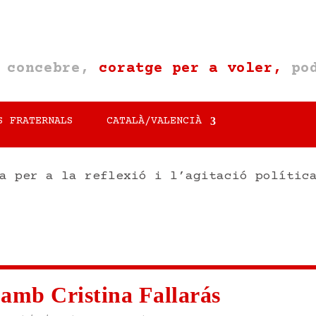
a concebre,
coratge per a voler,
pod
S FRATERNALS
CATALÀ/VALENCIÀ
a per a la reflexió i l’agitació polític
 amb Cristina Fallarás