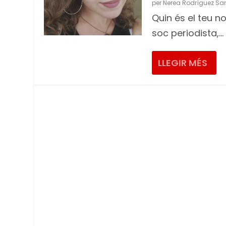
per
Nerea Rodríguez S
Quin és el teu n
soc periodista,...
LLEGIR MÉS