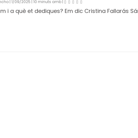
ancho
|
1/09/2025
|
10 minuts amb
|
om i a què et dediques? Em dic Cristina Fallarás Sá