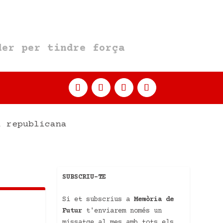
er per tindre força
a republicana
SUBSCRIU-TE
Si et subscrius a
Memòria de
Futur
t'enviarem només un
missatge al mes amb tots els