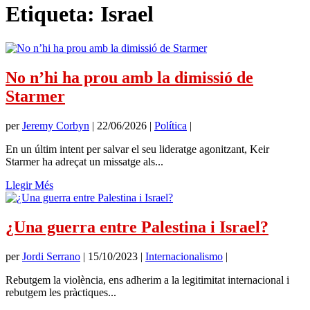
Etiqueta:
Israel
No n’hi ha prou amb la dimissió de
Starmer
per
Jeremy Corbyn
|
22/06/2026
|
Política
|
En un últim intent per salvar el seu lideratge agonitzant, Keir
Starmer ha adreçat un missatge als...
Llegir Més
¿Una guerra entre Palestina i Israel?
per
Jordi Serrano
|
15/10/2023
|
Internacionalismo
|
Rebutgem la violència, ens adherim a la legitimitat internacional i
rebutgem les pràctiques...