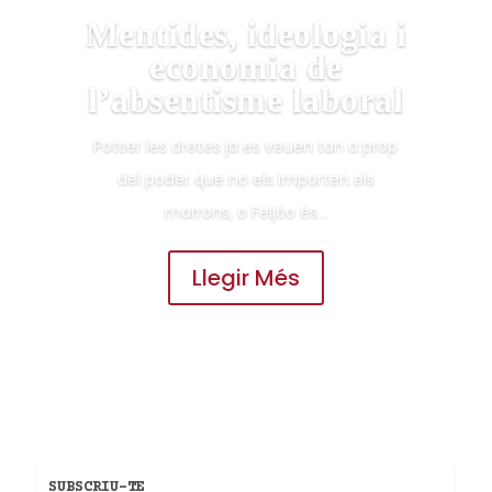
Mentides, ideologia i
economia de
l’absentisme laboral
Potser les dretes ja es veuen tan a prop
del poder que no els importen els
marrons, o Feijóo és...
Llegir Més
SUBSCRIU-TE