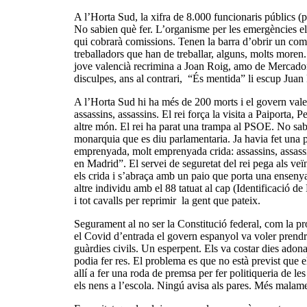
A l’Horta Sud, la xifra de 8.000 funcionaris públics (p
No sabien què fer. L’organisme per les emergències el 
qui cobrarà comissions. Tenen la barra d’obrir un comp
treballadors que han de treballar, alguns, molts moren. 
jove valencià recrimina a Joan Roig, amo de Mercadona
disculpes, ans al contrari, “És mentida” li escup Juan 
A l’Horta Sud hi ha més de 200 morts i el govern valen
assassins, assassins. El rei força la visita a Paiporta
altre món. El rei ha parat una trampa al PSOE. No sa
monarquia que es diu parlamentaria. Ja havia fet una p
emprenyada, molt emprenyada crida: assassins, assass
en Madrid”. El servei de seguretat del rei pega als veï
els crida i s’abraça amb un paio que porta una ensen
altre individu amb el 88 tatuat al cap (Identificació d
i tot cavalls per reprimir la gent que pateix.
Segurament al no ser la Constitució federal, com la pr
el Covid d’entrada el govern espanyol va voler prendre 
guàrdies civils. Un esperpent. Els va costar dies ado
podia fer res. El problema es que no està previst que e
allí a fer una roda de premsa per fer politiqueria de l
els nens a l’escola. Ningú avisa als pares. Més malame