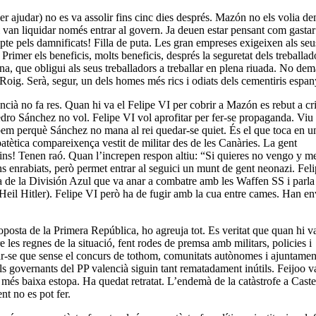
er ajudar) no es va assolir fins cinc dies després. Mazón no els volia d
van liquidar només entrar al govern. Ja deuen estar pensant com gastar 
te pels damnificats! Filla de puta. Les gran empreses exigeixen als seu
Primer els beneficis, molts beneficis, després la seguretat dels treballa
, que obligui als seus treballadors a treballar en plena riuada. No de
Roig. Serà, segur, un dels homes més rics i odiats dels cementiris espan
cià no fa res. Quan hi va el Felipe VI per cobrir a Mazón es rebut a cri
, Pedro Sánchez no vol. Felipe VI vol aprofitar per fer-se propaganda. Viu
bem perquè Sánchez no mana al rei quedar-se quiet. És el que toca en u
atètica compareixença vestit de militar des de les Canàries. La gent
ins! Tenen raó. Quan l’increpen respon altiu: “Si quieres no vengo y 
ns enrabiats, però permet entrar al seguici un munt de gent neonazi. Fel
ya de la División Azul que va anar a combatre amb les Waffen SS i parl
e Heil Hitler). Felipe VI però ha de fugir amb la cua entre cames. Han env
oposta de la Primera República, ho agreuja tot. Es veritat que quan hi v
les regnes de la situació, fent rodes de premsa amb militars, policies i
nar-se que sense el concurs de tothom, comunitats autònomes i ajuntamen
ls governants del PP valencià siguin tant rematadament inútils. Feijoo v
es més baixa estopa. Ha quedat retratat. L’endemà de la catàstrofe a Caste
nt no es pot fer.