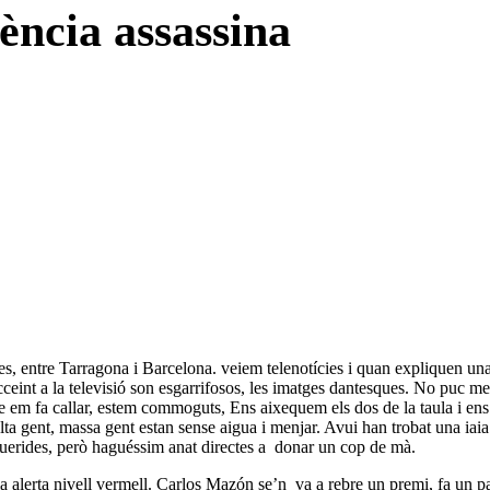
ència assassina
es, entre Tarragona i Barcelona. veiem telenotícies i quan expliquen una
eint a la televisió son esgarrifosos, les imatges dantesques. No puc mes:
tse em fa callar, estem commoguts, Ens aixequem els dos de la taula i ens
lta gent, massa gent estan sense aigua i menjar. Avui han trobat una iaia
querides, però haguéssim anat directes a donar un cop de mà.
 alerta nivell vermell. Carlos Mazón se’n va a rebre un premi, fa un pa