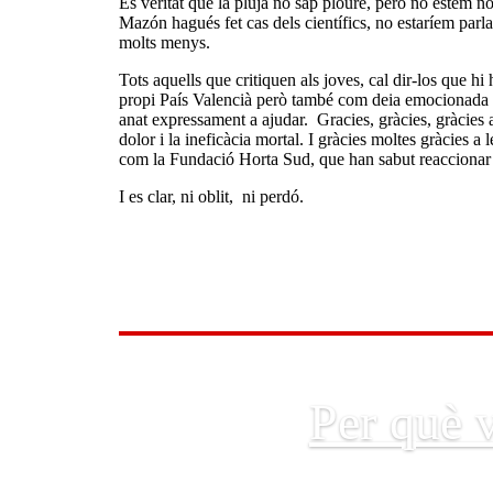
Es veritat que la pluja no sap ploure, però no estem nom
Mazón hagués fet cas dels científics, no estaríem parla
molts menys.
Tots aquells que critiquen als joves, cal dir-los que hi
propi País Valencià però també com deia emocionada una
anat expressament a ajudar. Gracies, gràcies, gràcies a
dolor i la ineficàcia mortal. I gràcies moltes gràcies a 
com la Fundació Horta Sud, que han sabut reaccionar
I es clar, ni oblit, ni perdó.
Per què v