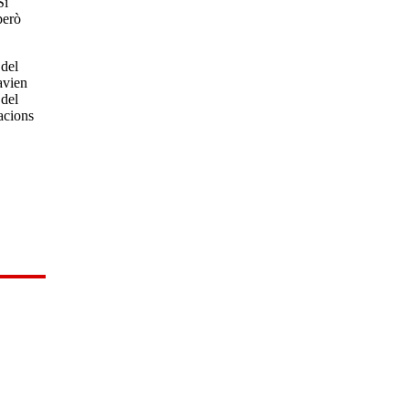
Si
però
 del
avien
 del
dacions