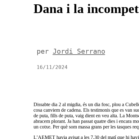
Dana i la incompet
per
Jordi Serrano
16/11/2024
Dissabte dia 2 al migdia, és un dia fosc, plou a Cubell
cosa canviem de cadena. Els testimonis que es van succ
de puta, fills de puta, vaig dient en veu alta. La Mon
abracem plorant. Ja han passat quatre dies i encara mo
un cotxe. Per què som massa grans per les tasques re
L’AEMET havia avisat a les 7,30 del matí que hi havia