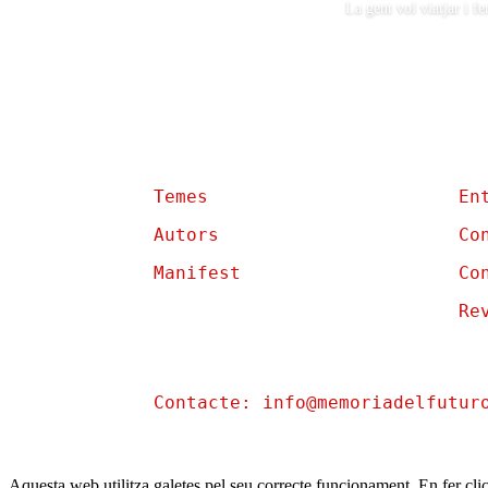
La gent vol viatjar i f
Temes
En
Autors
Co
Manifest
Co
Re
Contacte: info@memoriadelfutur
Aquesta web utilitza galetes pel seu correcte funcionament. En fer clic