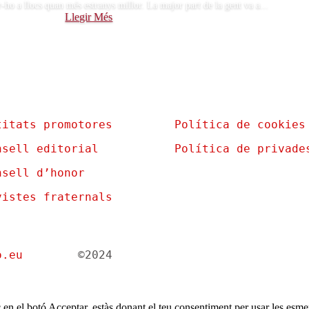
er-ho a llocs quan més estranys millor. La major part de la gent va a...
Llegir Més
titats promotores
Política de cookies
nsell editorial
Política de privade
nsell d’honor
vistes fraternals
o.eu
©2024
 en el botó Acceptar, estàs donant el teu consentiment per usar les esmen