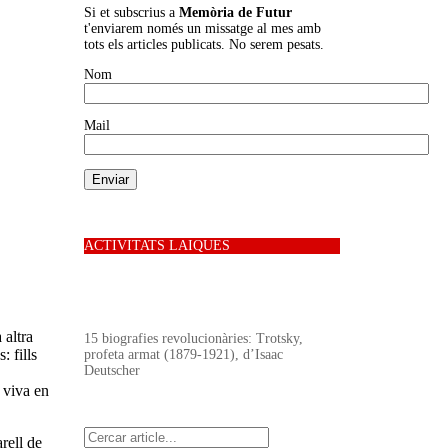
Si et subscrius a
Memòria de Futur
t'enviarem només un missatge al mes amb
tots els articles publicats. No serem pesats.
Nom
Mail
ACTIVITATS LAIQUES
 altra
15 biografies revolucionàries: Trotsky,
 fills
profeta armat (1879-1921), d’Isaac
Deutscher
 viva en
Cerca
rell de