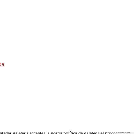
sa
tades galetes i acceptes la nostra política de galetes i el processament