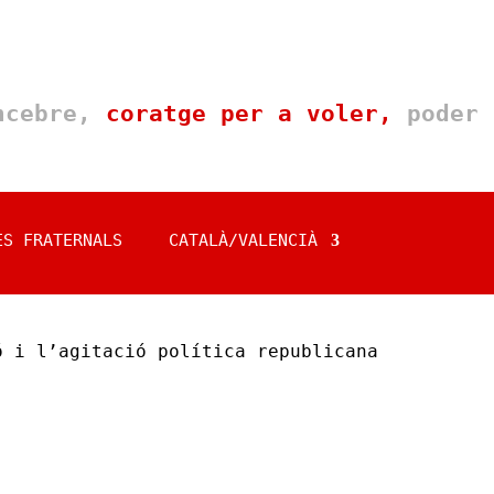
oncebre,
coratge per a voler,
poder 
ES FRATERNALS
CATALÀ/VALENCIÀ
ó i l’agitació política republicana