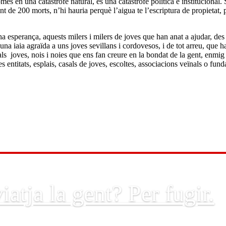
és en una catàstrofe natural, és una catàstrofe política e institucional. 
nt de 200 morts, n’hi hauria perquè l’aigua te l’escriptura de propietat, 
 ha esperança, aquests milers i milers de joves que han anat a ajudar, des
 iaia agraïda a uns joves sevillans i cordovesos, i de tot arreu, que h
ls joves, nois i noies que ens fan creure en la bondat de la gent, enmig
les entitats, esplais, casals de joves, escoltes, associacions veïnals o fun
iatja la gent? Per fugir.