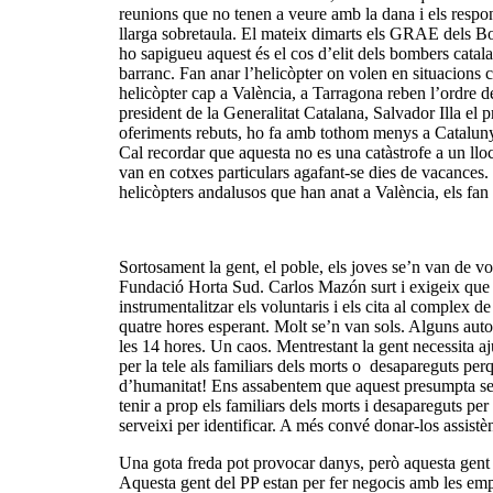
reunions que no tenen a veure amb la dana i els respon
llarga sobretaula. El mateix dimarts els GRAE dels Bo
ho sapigueu aquest és el cos d’elit dels bombers catala
barranc. Fan anar l’helicòpter on volen en situacion
helicòpter cap a València, a Tarragona reben l’ordre de 
president de la Generalitat Catalana, Salvador Illa el 
oferiments rebuts, ho fa amb tothom menys a Catalunya
Cal recordar que aquesta no es una catàstrofe a un llo
van en cotxes particulars agafant-se dies de vacances
helicòpters andalusos que han anat a València, els fan 
Sortosament la gent, el poble, els joves se’n van de vol
Fundació Horta Sud. Carlos Mazón surt i exigeix que els
instrumentalitzar els voluntaris i els cita al complex
quatre hores esperant. Molt se’n van sols. Alguns autoca
les 14 hores. Un caos. Mentrestant la gent necessita 
per la tele als familiars dels morts o desapareguts per
d’humanitat! Ens assabentem que aquest presumpta seny
tenir a prop els familiars dels morts i desapareguts p
serveixi per identificar. A més convé donar-los assistèn
Una gota freda pot provocar danys, però aquesta gent fa
Aquesta gent del PP estan per fer negocis amb les emp