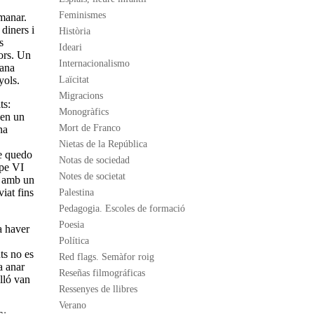
Feminismes
emanar.
diners i
Història
s
Ideari
dors. Un
Internacionalismo
mana
yols.
Laïcitat
Migracions
ts:
Monogràfics
 en un
Mort de Franco
na
Nietas de la República
me quedo
Notas de sociedad
ipe VI
Notes de societat
a amb un
iat fins
Palestina
Pedagogia. Escoles de formació
Poesia
a haver
Política
ts no es
Red flags. Semàfor roig
a anar
Reseñas filmográficas
lló van
Ressenyes de llibres
Verano