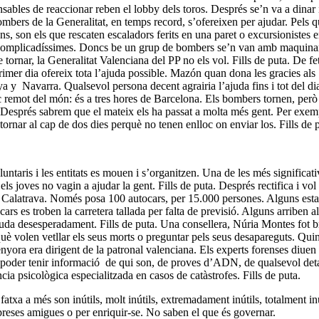
sables de reaccionar reben el lobby dels toros. Després se’n va a dinar 
mbers de la Generalitat, en temps record, s’ofereixen per ajudar. Pels 
ns, son els que rescaten escaladors ferits en una paret o excursionistes 
s complicadíssimes. Doncs be un grup de bombers se’n van amb maquinar
tornar, la Generalitat Valenciana del PP no els vol. Fills de puta. De fet
primer dia ofereix tota l’ajuda possible. Mazón quan dona les gracies als
 y Navarra. Qualsevol persona decent agrairia l’ajuda fins i tot del di
c remot del món: és a tres hores de Barcelona. Els bombers tornen, però 
. Després sabrem que el mateix els ha passat a molta més gent. Per exem
tornar al cap de dos dies perquè no tenen enlloc on enviar los. Fills de 
untaris i les entitats es mouen i s’organitzen. Una de les més significati
 joves no vagin a ajudar la gent. Fills de puta. Després rectifica i vol
 de Calatrava. Només posa 100 autocars, per 15.000 persones. Alguns est
rs es troben la carretera tallada per falta de previsió. Alguns arriben al
ajuda desesperadament. Fills de puta. Una consellera, Núria Montes fot 
què volen vetllar els seus morts o preguntar pels seus desapareguts. Quin
ora era dirigent de la patronal valenciana. Els experts forenses diuen
er poder tenir informació de qui son, de proves d’ADN, de qualsevol det
cia psicològica especialitzada en casos de catàstrofes. Fills de puta.
txa a més son inútils, molt inútils, extremadament inútils, totalment inú
reses amigues o per enriquir-se. No saben el que és governar.