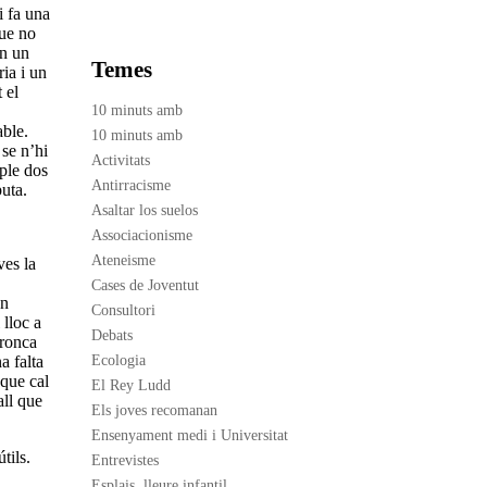
i fa una
que no
en un
Temes
ia i un
 el
10 minuts amb
able.
10 minuts amb
se n’hi
Activitats
ple dos
Antirracisme
puta.
Asaltar los suelos
Associacionisme
Ateneisme
ves la
Cases de Joventut
an
Consultori
 lloc a
Debats
bronca
a falta
Ecologia
 que cal
El Rey Ludd
all que
Els joves recomanan
Ensenyament medi i Universitat
tils.
Entrevistes
Esplais, lleure infantil