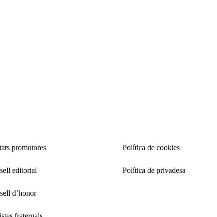
Notes de socie
Palestina
Pedagogia. Es
Poesia
Política
Red flags. Se
Reseñas filmo
Ressenyes de l
Verano
tats promotores
Política de cookies
ell editorial
Política de privadesa
sell d’honor
stes fraternals