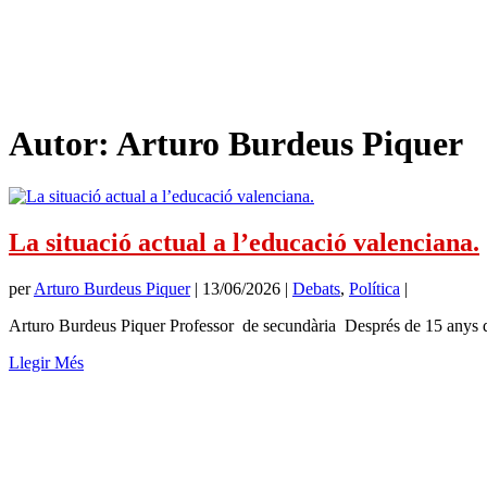
Autor:
Arturo Burdeus Piquer
La situació actual a l’educació valenciana.
per
Arturo Burdeus Piquer
|
13/06/2026
|
Debats
,
Política
|
Arturo Burdeus Piquer Professor de secundària Després de 15 anys ded
Llegir Més
SUBSCRIU-TE
Si et subscrius a
Memòria de Futur
t'enviarem només un missatge al m