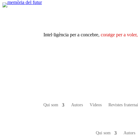
Intel·ligència per a concebre,
coratge per a voler,
Qui som
Autors
Vídeos
Revistes fraterna
Qui som
Autors