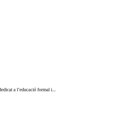
icat a l’educació formal i...
ACTIVITATS L
es amb tots els articles publicats. No serem pesats.