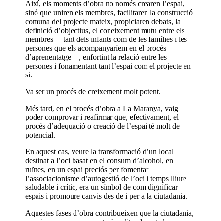
Així, els moments d’obra no només crearen l’espai,
sinó que uniren els membres, facilitaren la construcció
comuna del projecte mateix, propiciaren debats, la
definició d’objectius, el coneixement mutu entre els
membres —tant dels infants com de les famílies i les
persones que els acompanyaríem en el procés
d’aprenentatge—, enfortint la relació entre les
persones i fonamentant tant l’espai com el projecte en
si.
Va ser un procés de creixement molt potent.
Més tard, en el procés d’obra a La Maranya, vaig
poder comprovar i reafirmar que, efectivament, el
procés d’adequació o creació de l’espai té molt de
potencial.
En aquest cas, veure la transformació d’un local
destinat a l’oci basat en el consum d’alcohol, en
ruïnes, en un espai preciós per fomentar
l’associacionisme d’autogestió de l’oci i temps lliure
saludable i crític, era un símbol de com dignificar
espais i promoure canvis des de i per a la ciutadania.
Aquestes fases d’obra contribueixen que la ciutadania,