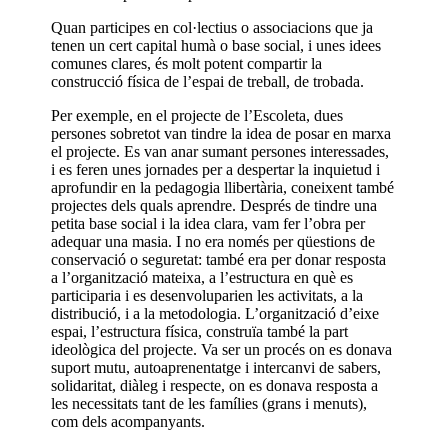
Quan participes en col·lectius o associacions que ja
tenen un cert capital humà o base social, i unes idees
comunes clares, és molt potent compartir la
construcció física de l’espai de treball, de trobada.
Per exemple, en el projecte de l’Escoleta, dues
persones sobretot van tindre la idea de posar en marxa
el projecte. Es van anar sumant persones interessades,
i es feren unes jornades per a despertar la inquietud i
aprofundir en la pedagogia llibertària, coneixent també
projectes dels quals aprendre. Després de tindre una
petita base social i la idea clara, vam fer l’obra per
adequar una masia. I no era només per qüestions de
conservació o seguretat: també era per donar resposta
a l’organització mateixa, a l’estructura en què es
participaria i es desenvoluparien les activitats, a la
distribució, i a la metodologia. L’organització d’eixe
espai, l’estructura física, construïa també la part
ideològica del projecte. Va ser un procés on es donava
suport mutu, autoaprenentatge i intercanvi de sabers,
solidaritat, diàleg i respecte, on es donava resposta a
les necessitats tant de les famílies (grans i menuts),
com dels acompanyants.