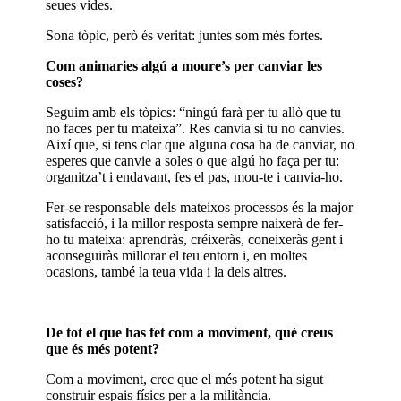
seues vides.
Sona tòpic, però és veritat: juntes som més fortes.
Com animaries algú a moure’s per canviar les
coses?
Seguim amb els tòpics: “ningú farà per tu allò que tu
no faces per tu mateixa”. Res canvia si tu no canvies.
Així que, si tens clar que alguna cosa ha de canviar, no
esperes que canvie a soles o que algú ho faça per tu:
organitza’t i endavant, fes el pas, mou-te i canvia-ho.
Fer-se responsable dels mateixos processos és la major
satisfacció, i la millor resposta sempre naixerà de fer-
ho tu mateixa: aprendràs, créixeràs, coneixeràs gent i
aconseguiràs millorar el teu entorn i, en moltes
ocasions, també la teua vida i la dels altres.
De tot el que has fet com a moviment, què creus
que és més potent?
Com a moviment, crec que el més potent ha sigut
construir espais físics per a la militància.