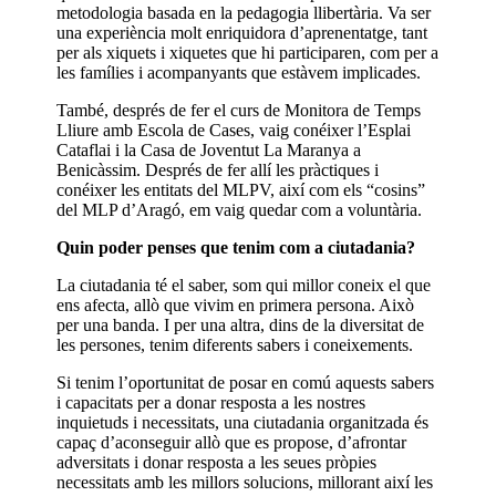
metodologia basada en la pedagogia llibertària. Va ser
una experiència molt enriquidora d’aprenentatge, tant
per als xiquets i xiquetes que hi participaren, com per a
les famílies i acompanyants que estàvem implicades.
També, després de fer el curs de Monitora de Temps
Lliure amb Escola de Cases, vaig conéixer l’Esplai
Cataflai i la Casa de Joventut La Maranya a
Benicàssim. Després de fer allí les pràctiques i
conéixer les entitats del MLPV, així com els “cosins”
del MLP d’Aragó, em vaig quedar com a voluntària.
Quin poder penses que tenim com a ciutadania?
La ciutadania té el saber, som qui millor coneix el que
ens afecta, allò que vivim en primera persona. Això
per una banda. I per una altra, dins de la diversitat de
les persones, tenim diferents sabers i coneixements.
Si tenim l’oportunitat de posar en comú aquests sabers
i capacitats per a donar resposta a les nostres
inquietuds i necessitats, una ciutadania organitzada és
capaç d’aconseguir allò que es propose, d’afrontar
adversitats i donar resposta a les seues pròpies
necessitats amb les millors solucions, millorant així les