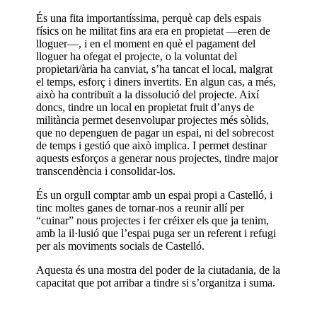
És una fita importantíssima, perquè cap dels espais
físics on he militat fins ara era en propietat —eren de
lloguer—, i en el moment en què el pagament del
lloguer ha ofegat el projecte, o la voluntat del
propietari/ària ha canviat, s’ha tancat el local, malgrat
el temps, esforç i diners invertits. En algun cas, a més,
això ha contribuït a la dissolució del projecte. Així
doncs, tindre un local en propietat fruit d’anys de
militància permet desenvolupar projectes més sòlids,
que no depenguen de pagar un espai, ni del sobrecost
de temps i gestió que això implica. I permet destinar
aquests esforços a generar nous projectes, tindre major
transcendència i consolidar-los.
És un orgull comptar amb un espai propi a Castelló, i
tinc moltes ganes de tornar-nos a reunir allí per
“cuinar” nous projectes i fer créixer els que ja tenim,
amb la il·lusió que l’espai puga ser un referent i refugi
per als moviments socials de Castelló.
Aquesta és una mostra del poder de la ciutadania, de la
capacitat que pot arribar a tindre si s’organitza i suma.