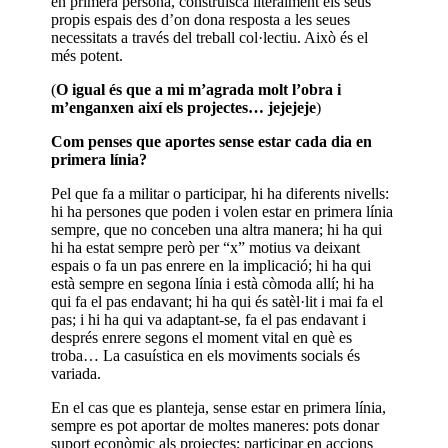
en primera persona, construïsca literalment els seus
propis espais des d’on dona resposta a les seues
necessitats a través del treball col·lectiu. Això és el
més potent.
(
O igual és que a mi m’agrada molt l’obra i
m’enganxen així els projectes… jejejeje
)
Com penses que aportes sense estar cada dia en
primera línia?
Pel que fa a militar o participar, hi ha diferents nivells:
hi ha persones que poden i volen estar en primera línia
sempre, que no conceben una altra manera; hi ha qui
hi ha estat sempre però per “x” motius va deixant
espais o fa un pas enrere en la implicació; hi ha qui
està sempre en segona línia i està còmoda allí; hi ha
qui fa el pas endavant; hi ha qui és satèl·lit i mai fa el
pas; i hi ha qui va adaptant-se, fa el pas endavant i
després enrere segons el moment vital en què es
troba… La casuística en els moviments socials és
variada.
En el cas que es planteja, sense estar en primera línia,
sempre es pot aportar de moltes maneres: pots donar
suport econòmic als projectes; participar en accions