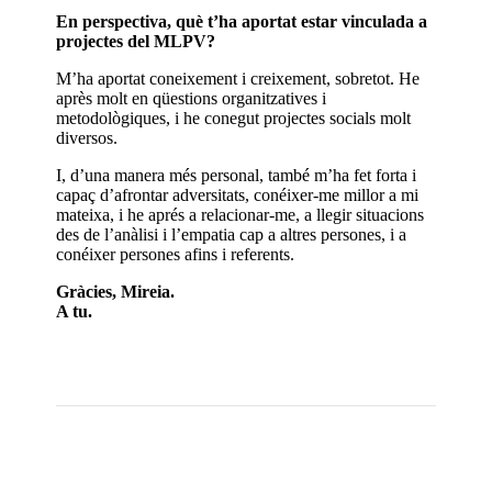
En perspectiva, què t’ha aportat estar vinculada a
projectes del MLPV?
M’ha aportat coneixement i creixement, sobretot. He
après molt en qüestions organitzatives i
metodològiques, i he conegut projectes socials molt
diversos.
I, d’una manera més personal, també m’ha fet forta i
capaç d’afrontar adversitats, conéixer-me millor a mi
mateixa, i he aprés a relacionar-me, a llegir situacions
des de l’anàlisi i l’empatia cap a altres persones, i a
conéixer persones afins i referents.
Gràcies, Mireia.
A tu.