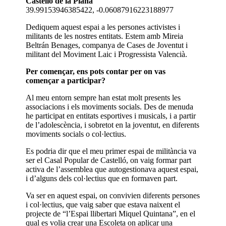
Castelló de la Plana
39.99153946385422, -0.06087916223188977
Dediquem aquest espai a les persones activistes i
militants de les nostres entitats. Estem amb Mireia
Beltrán Benages, companya de Cases de Joventut i
militant del Moviment Laic i Progressista Valencià.
Per començar, ens pots contar per on vas
començar a participar?
Al meu entorn sempre han estat molt presents les
associacions i els moviments socials. Des de menuda
he participat en entitats esportives i musicals, i a partir
de l’adolescència, i sobretot en la joventut, en diferents
moviments socials o col·lectius.
Es podria dir que el meu primer espai de militància va
ser el Casal Popular de Castelló, on vaig formar part
activa de l’assemblea que autogestionava aquest espai,
i d’alguns dels col·lectius que en formaven part.
Va ser en aquest espai, on convivien diferents persones
i col·lectius, que vaig saber que estava naixent el
projecte de “l’Espai llibertari Miquel Quintana”, en el
qual es volia crear una Escoleta on aplicar una