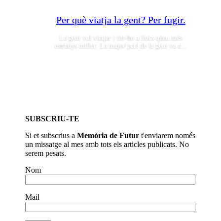
Per què viatja la gent? Per fugir.
La gent vol viatjar i fer-ho a llocs quan més
estranys millor. La major part de la gent va a...
SUBSCRIU-TE
Si et subscrius a
Memòria de Futur
t'enviarem només
un missatge al mes amb tots els articles publicats. No
serem pesats.
Nom
Mail