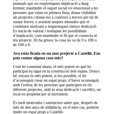
puntuals que no requerisquen implicació a llarg
termini; mantindre el suport social i/o emocional a les
persones que estan en primera línia; donar visibilitat
als projectes i donar-los a conéixer a tercers per tal de
sumar forces; o assumir tasques menudes que et
continuen motivant o requerisquen menys dedicació.
Es tracta de valorar i readaptar les possibilitats
d’implicació, com mantindre el fil que et connecta al
teu projecte. Hi ha grisos: la cosa no va de 0 a 100 o
de 100 a 0.
Ara estàs ficada en un nou projecte a Castelló. Ens
pots contar alguna cosa més?
Com he comentat abans, el més potent en què he
participat ha sigut en la construcció dels espais. Doncs
bé, encara és més potent, si fos possible, el fet
d’aconseguir crear un espai propi, d’haver aconseguit,
amb l’esforç de les persones que participen en els
diferents projectes, amb la seua dedicació i sacrifici, un
local en propietat per al moviment.
És molt motivador i satisfactori saber que, després de
més de deu anys de militància, en el meu cas, podrem
tindre un espai propi a Castelló.