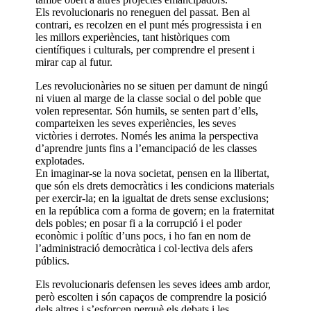
Els revolucionaris no reneguen del passat. Ben al
contrari, es recolzen en el punt més progressista i en
les millors experiències, tant històriques com
científiques i culturals, per comprendre el present i
mirar cap al futur.
Les revolucionàries no se situen per damunt de ningú
ni viuen al marge de la classe social o del poble que
volen representar. Són humils, se senten part d’ells,
comparteixen les seves experiències, les seves
victòries i derrotes. Només les anima la perspectiva
d’aprendre junts fins a l’emancipació de les classes
explotades.
En imaginar-se la nova societat, pensen en la llibertat,
que són els drets democràtics i les condicions materials
per exercir-la; en la igualtat de drets sense exclusions;
en la república com a forma de govern; en la fraternitat
dels pobles; en posar fi a la corrupció i el poder
econòmic i polític d’uns pocs, i ho fan en nom de
l’administració democràtica i col·lectiva dels afers
públics.
Els revolucionaris defensen les seves idees amb ardor,
però escolten i són capaços de comprendre la posició
dels altres i s’esforcen perquè els debats i les