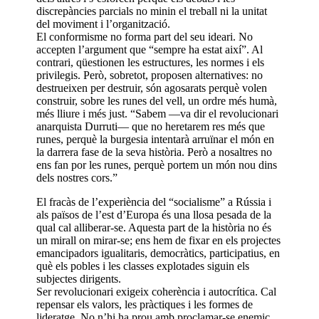
discrepàncies parcials no minin el treball ni la unitat
del moviment i l’organització.
El conformisme no forma part del seu ideari. No
accepten l’argument que “sempre ha estat així”. Al
contrari, qüestionen les estructures, les normes i els
privilegis. Però, sobretot, proposen alternatives: no
destrueixen per destruir, són agosarats perquè volen
construir, sobre les runes del vell, un ordre més humà,
més lliure i més just. “Sabem —va dir el revolucionari
anarquista Durruti— que no heretarem res més que
runes, perquè la burgesia intentarà arruïnar el món en
la darrera fase de la seva història. Però a nosaltres no
ens fan por les runes, perquè portem un món nou dins
dels nostres cors.”
El fracàs de l’experiència del “socialisme” a Rússia i
als països de l’est d’Europa és una llosa pesada de la
qual cal alliberar-se. Aquesta part de la història no és
un mirall on mirar-se; ens hem de fixar en els projectes
emancipadors igualitaris, democràtics, participatius, en
què els pobles i les classes explotades siguin els
subjectes dirigents.
Ser revolucionari exigeix coherència i autocrítica. Cal
repensar els valors, les pràctiques i les formes de
lideratge. No n’hi ha prou amb proclamar-se enemic