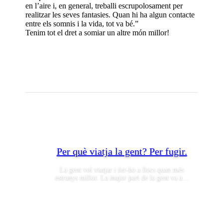
en l’aire i, en general, treballi escrupolosament per
realitzar les seves fantasies. Quan hi ha algun contacte
entre els somnis i la vida, tot va bé.”
Tenim tot el dret a somiar un altre món millor!
Per què viatja la gent? Per fugir.
La gent vol viatjar i fer-ho a llocs quan més
estranys millor. La major part de la gent va a...