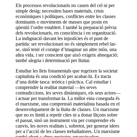
Els processos revolucionaris no cauen del cel ni per
simple desig; necessiten bases materials, crisis
econòmiques i polítiques, conflictes entre les classes
dominants o moviments de masses que posin en
qüestió l’ordre establert. I també la preparació prèvia
dels revolucionaris, en consciència i en organització.
La indignació davant les injustícies és el punt de
partida: ser revolucionari no és simplement rebel·lar-
se, sinó tenir el coratge d’imaginar un altre món, una
altra vida, i ser conscient que això exigeix abnegació;
també alegria i determinació per lluitar.
Estudiar les lleis fonamentals que regeixen la societat
capitalista és una condició per acabar-hi. Es tracta
d’una doble tasca: teòrica i pràctica. Cal estudiar i
comprendre la realitat material —les seves
contradiccions, les seves dinàmiques, els seus actors—
i actuar per transformar-la. La millor eina coneguda és
el marxisme, una comprensió materialista basada en el
desenvolupament de la lluita de classes. Un marxisme
que no es limiti a repetir cites ni a donar lliçons sobre
el passat, sinó un instrument viu per comprendre els
canvis, les noves realitats i, sobretot, per generar idees
per a l’acció de les classes treballadores. Un marxisme
també obert a altres projectes emancipadors.