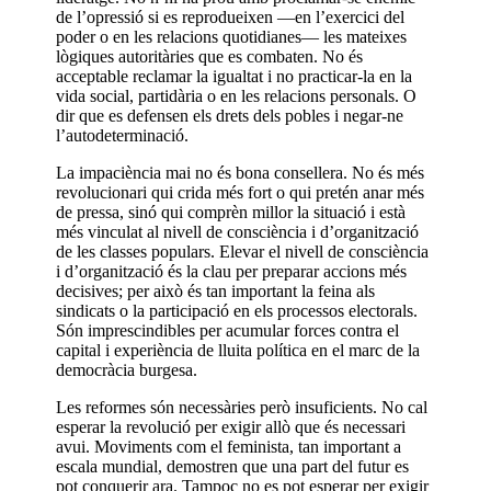
de l’opressió si es reprodueixen —en l’exercici del
poder o en les relacions quotidianes— les mateixes
lògiques autoritàries que es combaten. No és
acceptable reclamar la igualtat i no practicar-la en la
vida social, partidària o en les relacions personals. O
dir que es defensen els drets dels pobles i negar-ne
l’autodeterminació.
La impaciència mai no és bona consellera. No és més
revolucionari qui crida més fort o qui pretén anar més
de pressa, sinó qui comprèn millor la situació i està
més vinculat al nivell de consciència i d’organització
de les classes populars. Elevar el nivell de consciència
i d’organització és la clau per preparar accions més
decisives; per això és tan important la feina als
sindicats o la participació en els processos electorals.
Són imprescindibles per acumular forces contra el
capital i experiència de lluita política en el marc de la
democràcia burgesa.
Les reformes són necessàries però insuficients. No cal
esperar la revolució per exigir allò que és necessari
avui. Moviments com el feminista, tan important a
escala mundial, demostren que una part del futur es
pot conquerir ara. Tampoc no es pot esperar per exigir