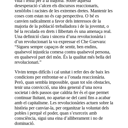
vida i feina per a la majoria. Sobre aquesta
desesperació s’alcen els discursos reaccionaris,
xenòfobs i racistes de les extremes dretes. Mantenir les
coses com estan no és cap perspectiva. O bé es
canvien radicalment a favor dels interessos de la
majoria de la població treballadora i de la joventut, o
bé la reculada en drets i llibertats és una amenaça real.
Una definició clara i sincera d’una revolucionària i
d’un revolucionari la va expressar el Che Guevara:
“Sigueu sempre capaços de sentir, ben endins,
qualsevol injustícia comesa contra qualsevol persona,
en qualsevol part del món. És la qualitat més bella del
revolucionari.”
Vivim temps difícils i cal unitat i refer des de baix les
condicions per enfrontar-se a l’onada reaccionària.
Però, quan sembla impossible, quan tot són obstacles,
tenir una convicció, una idea general d’una nova
societat i dels passos que caldria fer és el que permet
continuar lluitant, no apartar-se del camí fins a acabar
amb el capitalisme. Les revolucionàries actuen sobre la
història per canviar-la, per organitzar la voluntat dels
pobles i perquè el poder, quan s’exerceix amb
consciència, sigui una eina d’alliberament i no de
dominació.