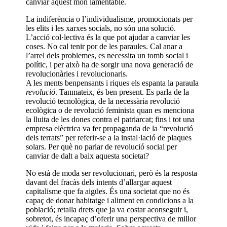
canviar aquest món lamentable.
La indiferència o l’individualisme, promocionats per
les elits i les xarxes socials, no són una solució.
L’acció col·lectiva és la que pot ajudar a canviar les
coses. No cal tenir por de les paraules. Cal anar a
l’arrel dels problemes, es necessita un tomb social i
polític, i per això ha de sorgir una nova generació de
revolucionàries i revolucionaris.
A les ments benpensants i riques els espanta la paraula
revolució
. Tanmateix, és ben present. Es parla de la
revolució tecnològica, de la necessària revolució
ecològica o de revolució feminista quan es menciona
la lluita de les dones contra el patriarcat; fins i tot una
empresa elèctrica va fer propaganda de la “revolució
dels terrats” per referir-se a la instal·lació de plaques
solars. Per què no parlar de revolució social per
canviar de dalt a baix aquesta societat?
No està de moda ser revolucionari, però és la resposta
davant del fracàs dels intents d’allargar aquest
capitalisme que fa aigües. És una societat que no és
capaç de donar habitatge i aliment en condicions a la
població; retalla drets que ja va costar aconseguir i,
sobretot, és incapaç d’oferir una perspectiva de millor