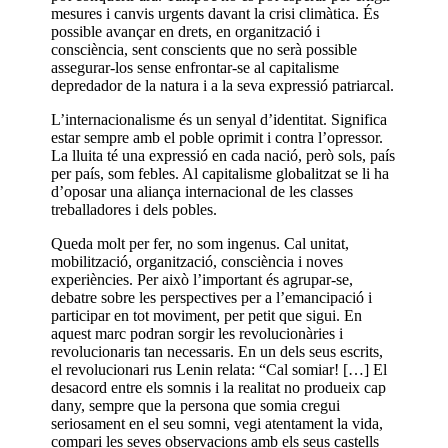
mesures i canvis urgents davant la crisi climàtica. És
possible avançar en drets, en organització i
consciència, sent conscients que no serà possible
assegurar-los sense enfrontar-se al capitalisme
depredador de la natura i a la seva expressió patriarcal.
L’internacionalisme és un senyal d’identitat. Significa
estar sempre amb el poble oprimit i contra l’opressor.
La lluita té una expressió en cada nació, però sols, país
per país, som febles. Al capitalisme globalitzat se li ha
d’oposar una aliança internacional de les classes
treballadores i dels pobles.
Queda molt per fer, no som ingenus. Cal unitat,
mobilització, organització, consciència i noves
experiències. Per això l’important és agrupar-se,
debatre sobre les perspectives per a l’emancipació i
participar en tot moviment, per petit que sigui. En
aquest marc podran sorgir les revolucionàries i
revolucionaris tan necessaris. En un dels seus escrits,
el revolucionari rus Lenin relata: “Cal somiar! […] El
desacord entre els somnis i la realitat no produeix cap
dany, sempre que la persona que somia cregui
seriosament en el seu somni, vegi atentament la vida,
compari les seves observacions amb els seus castells