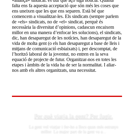
«aliança» sindical: és dur que açò siga notícia. Quanta
falta ens fa aquesta acceptació que són més les coses que
ens uneixen que les que ens separen. Està bé que
comencem a visualitzar-les. Els sindicats (sempre parlem
de «els» sindicats, no de «el» sindicat, perquè és
necessària la diversitat d’opinions, cadascun encaixem
millor en una manera d’enfocar les solucions), el sindicats,
dic, han desaparegut de les notícies, han desaparegut de la
vida de molta gent (o els han desaparegut a base de lleis i
mitjans de comunicació esbiaixats) i, per descomptat, de
l’horitzó laboral de la joventut, no entren en la seva
equació de projecte de futur. Organitzar-nos en totes les
etapes i àmbits de la vida ha de ser la normalitat. I aliar-
nos amb els altres organitzats, una necessitat.
Per què viatja la gent? Per fugir.
La gent vol viatjar i fer-ho a llocs quan més estranys
millor. La major part de la gent va a...