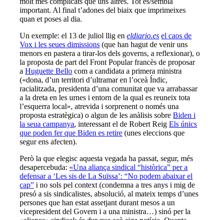
molt més complicats que uns altres. Tot és/sembla
important. Al final t’adones del biaix que imprimeixes
quan et poses al dia.
Un exemple: el 13 de juliol llig en
eldiario.es
el caos de
Vox i les seues dimissions
(que han hagut de venir uns
menors en pastera a tirar-los dels governs, a reflexionar), o
la proposta de part del Front Popular francès de proposar
a
Huguette Bello
com a candidata a primera ministra
(«dona, d’un territori d’ultramar en l’oceà Índic,
racialitzada, presidenta d’una comunitat que va arrabassar
a la dreta en les urnes i entorn de la qual es reuneix tota
l’esquerra local», atrevida i sorprenent o només una
proposta estratègica) o algun de les anàlisis sobre
Biden i
la seua campanya
, interessant el de Robert Reig
Els únics
que poden fer que Biden es retire
(unes eleccions que
segur ens afecten).
Però la que elegisc aquesta vegada ha passat, segur, més
desapercebuda:
«Una aliança sindical “històrica” per a
defensar a ‘Les sis de La Suïssa’: “No podem abaixar el
cap”
i no sols pel context (condemna a tres anys i mig de
presó a sis sindicalistes, absolució, al mateix temps d’unes
persones que han estat assetjant durant mesos a un
vicepresident del Govern i a una ministra…) sinó per la