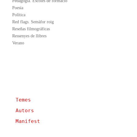
Pedagogia. Escoles de formació
Poesia
Política
Red flags. Semàfor roig
Reseñas filmográficas
Ressenyes de llibres
Verano
Temes
Autors
Manifest