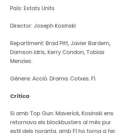
País: Estats Units
Director: Joseph Kosinski
Repartiment: Brad Pitt, Javier Bardem,
Damson Idris, Kerry Condon, Tobias
Menzies.
Gènere: Acció. Drama. Cotxes. F1.
Crítica
Si amb Top Gun: Maverick, Kosinski ens
retornava els blockbusters al més pur
estil dels noranta, amb F1 ho torna a fer,