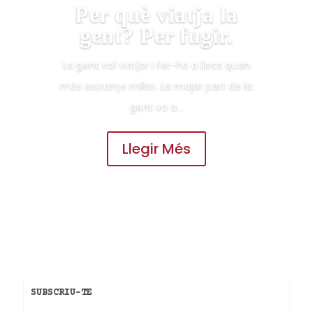
Per què viatja la
gent? Per fugir.
La gent vol viatjar i fer-ho a llocs quan
més estranys millor. La major part de la
gent va a...
Llegir Més
SUBSCRIU-TE