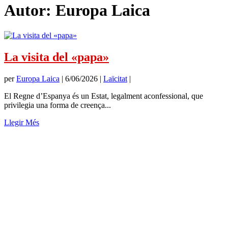
Autor:
Europa Laica
La visita del «papa»
per
Europa Laica
|
6/06/2026
|
Laïcitat
|
El Regne d’Espanya és un Estat, legalment aconfessional, que
privilegia una forma de creença...
Llegir Més
SUBSCRIU-TE
Si et subscrius a
Memòria de Futur
t'enviarem només un missatge
al mes amb tots els articles publicats. No serem pesats.
Nom