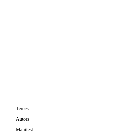
Nietas de la República
Notas de sociedad
Notes de societat
Palestina
Pedagogia. Escoles de formació
Poesia
Política
Red flags. Semàfor roig
Reseñas filmográficas
Ressenyes de llibres
Verano
Temes
Autors
Manifest