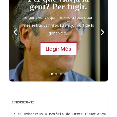
gent? Per fugir.
La gent vol viatjar i fer-ho a llocs quan
més estranys millor. La major part de la
gent va a...
Llegir Més
SUBSCRIU-TE
Si et subscrius a
Memòria de Futur
t'enviarem