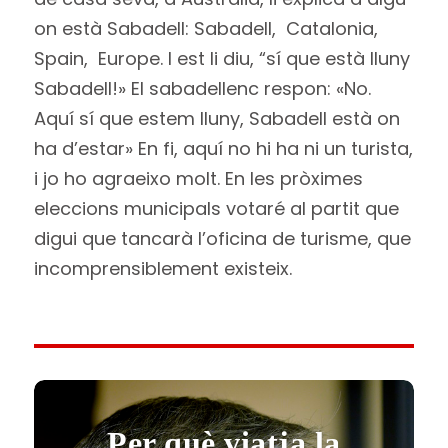
on està Sabadell: Sabadell, Catalonia,
Spain, Europe. I est li diu, “sí que està lluny
Sabadell!» El sabadellenc respon: «No.
Aquí sí que estem lluny, Sabadell està on
ha d’estar» En fi, aquí no hi ha ni un turista,
i jo ho agraeixo molt. En les pròximes
eleccions municipals votaré al partit que
digui que tancarà l’oficina de turisme, que
incomprensiblement existeix.
Per què viatja la