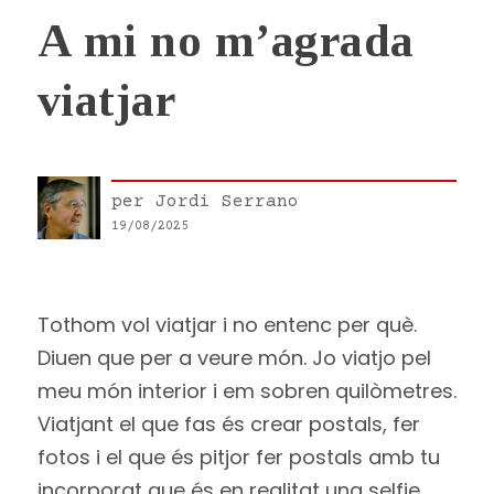
A mi no m’agrada
viatjar
per
Jordi Serrano
19/08/2025
Tothom vol viatjar i no entenc per què.
Diuen que per a veure món. Jo viatjo pel
meu món interior i em sobren quilòmetres.
Viatjant el que fas és crear postals, fer
fotos i el que és pitjor fer postals amb tu
incorporat que és en realitat una selfie.