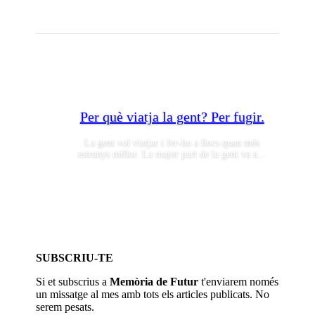
Per què viatja la gent? Per fugir.
La gent vol viatjar i fer-ho a llocs quan més
estranys millor. La major part de la gent va a...
SUBSCRIU-TE
Si et subscrius a
Memòria de Futur
t'enviarem només
un missatge al mes amb tots els articles publicats. No
serem pesats.