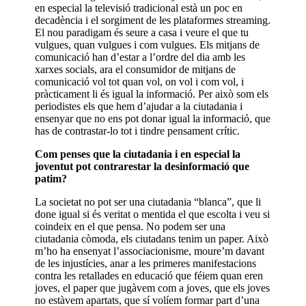
en especial la televisió tradicional està un poc en
decadència i el sorgiment de les plataformes streaming.
El nou paradigam és seure a casa i veure el que tu
vulgues, quan vulgues i com vulgues. Els mitjans de
comunicació han d’estar a l’ordre del dia amb les
xarxes socials, ara el consumidor de mitjans de
comunicació vol tot quan vol, on vol i com vol, i
pràcticament li és igual la informació. Per això som els
periodistes els que hem d’ajudar a la ciutadania i
ensenyar que no ens pot donar igual la informació, que
has de contrastar-lo tot i tindre pensament crític.
Com penses que la ciutadania i en especial la
joventut pot contrarestar la desinformació que
patim?
La societat no pot ser una ciutadania “blanca”, que li
done igual si és veritat o mentida el que escolta i veu si
coindeix en el que pensa. No podem ser una
ciutadania còmoda, els ciutadans tenim un paper. Això
m’ho ha ensenyat l’associacionisme, moure’m davant
de les injustícies, anar a les primeres manifestacions
contra les retallades en educació que féiem quan eren
joves, el paper que jugàvem com a joves, que els joves
no estàvem apartats, que sí volíem formar part d’una