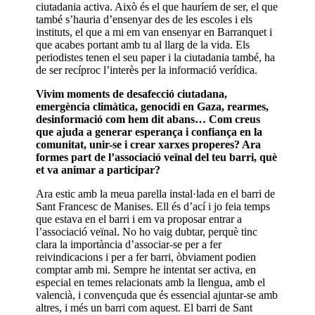
ciutadania activa. Això és el que hauríem de ser, el que
també s’hauria d’ensenyar des de les escoles i els
instituts, el que a mi em van ensenyar en Barranquet i
que acabes portant amb tu al llarg de la vida. Els
periodistes tenen el seu paper i la ciutadania també, ha
de ser recíproc l’interès per la informació verídica.
Vivim moments de desafecció ciutadana,
emergència climàtica, genocidi en Gaza, rearmes,
desinformació com hem dit abans… Com creus
que ajuda a generar esperança i confiança en la
comunitat, unir-se i crear xarxes properes? Ara
formes part de l’associació veïnal del teu barri, què
et va animar a participar?
Ara estic amb la meua parella instal·lada en el barri de
Sant Francesc de Manises. Ell és d’ací i jo feia temps
que estava en el barri i em va proposar entrar a
l’associació veïnal. No ho vaig dubtar, perquè tinc
clara la importància d’associar-se per a fer
reivindicacions i per a fer barri, òbviament podien
comptar amb mi. Sempre he intentat ser activa, en
especial en temes relacionats amb la llengua, amb el
valencià, i convençuda que és essencial ajuntar-se amb
altres, i més un barri com aquest. El barri de Sant