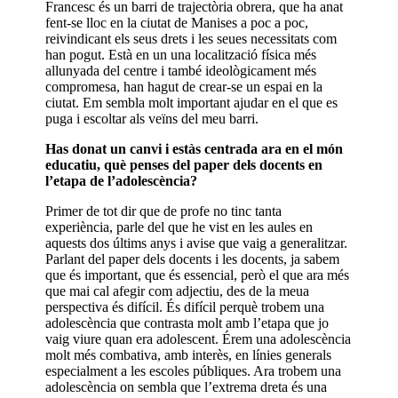
Francesc és un barri de trajectòria obrera, que ha anat
fent-se lloc en la ciutat de Manises a poc a poc,
reivindicant els seus drets i les seues necessitats com
han pogut. Està en un una localització física més
allunyada del centre i també ideològicament més
compromesa, han hagut de crear-se un espai en la
ciutat. Em sembla molt important ajudar en el que es
puga i escoltar als veïns del meu barri.
Has donat un canvi i estàs centrada ara en el món
educatiu, què penses del paper dels docents en
l’etapa de l’adolescència?
Primer de tot dir que de profe no tinc tanta
experiència, parle del que he vist en les aules en
aquests dos últims anys i avise que vaig a generalitzar.
Parlant del paper dels docents i les docents, ja sabem
que és important, que és essencial, però el que ara més
que mai cal afegir com adjectiu, des de la meua
perspectiva és difícil. És difícil perquè trobem una
adolescència que contrasta molt amb l’etapa que jo
vaig viure quan era adolescent. Érem una adolescència
molt més combativa, amb interès, en línies generals
especialment a les escoles públiques. Ara trobem una
adolescència on sembla que l’extrema dreta és una