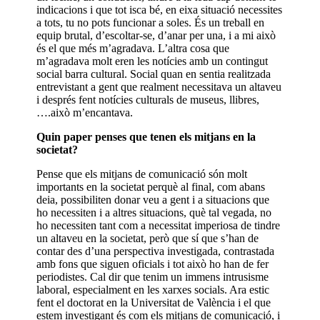
indicacions i que tot isca bé, en eixa situació necessites
a tots, tu no pots funcionar a soles. És un treball en
equip brutal, d’escoltar-se, d’anar per una, i a mi això
és el que més m’agradava. L’altra cosa que
m’agradava molt eren les notícies amb un contingut
social barra cultural. Social quan en sentia realitzada
entrevistant a gent que realment necessitava un altaveu
i després fent notícies culturals de museus, llibres,
….això m’encantava.
Quin paper penses que tenen els mitjans en la
societat?
Pense que els mitjans de comunicació són molt
importants en la societat perquè al final, com abans
deia, possibiliten donar veu a gent i a situacions que
ho necessiten i a altres situacions, què tal vegada, no
ho necessiten tant com a necessitat imperiosa de tindre
un altaveu en la societat, però que sí que s’han de
contar des d’una perspectiva investigada, contrastada
amb fons que siguen oficials i tot això ho han de fer
periodistes. Cal dir que tenim un immens intrusisme
laboral, especialment en les xarxes socials. Ara estic
fent el doctorat en la Universitat de València i el que
estem investigant és com els mitjans de comunicació, i