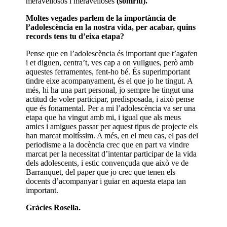
meravellosos i meravelloses
(somriu).
Moltes vegades parlem de la importància de
l’adolescència en la nostra vida, per acabar, quins
records tens tu d’eixa etapa?
Pense que en l’adolescència és important que t’agafen
i et diguen, centra’t, ves cap a on vullgues, però amb
aquestes ferramentes, fent-ho bé. És superimportant
tindre eixe acompanyament, és el que jo he tingut. A
més, hi ha una part personal, jo sempre he tingut una
actitud de voler participar, predisposada, i això pense
que és fonamental. Per a mi l’adolescència va ser una
etapa que ha vingut amb mi, i igual que als meus
amics i amigues passar per aquest tipus de projecte els
han marcat moltíssim. A més, en el meu cas, el pas del
periodisme a la docència crec que en part va vindre
marcat per la necessitat d’intentar participar de la vida
dels adolescents, i estic convençuda que això ve de
Barranquet, del paper que jo crec que tenen els
docents d’acompanyar i guiar en aquesta etapa tan
important.
Gràcies Rosella.