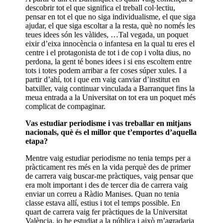
descobrir tot el que significa el treball col·lectiu,
pensar en tot el que no siga individualisme, el que siga
ajudar, el que siga escoltar a la resta, què no només les
teues idees són les vàlides, …Tal vegada, un poquet
eixir d’eixa innocència o infantesa en la qual tu eres el
centre i el protagonista de tot i de cop i volta dius, no
perdona, la gent té bones idees i si ens escoltem entre
tots i totes podem arribar a fer coses súper xules. I a
partir d’ahí, tot i que em vaig canviar d’institut en
batxiller, vaig continuar vinculada a Barranquet fins la
meua entrada a la Universitat on tot era un poquet més
complicat de compaginar.
Vas estudiar periodisme i vas treballar en mitjans
nacionals, què és el millor que t’emportes d’aquella
etapa?
Mentre vaig estudiar periodisme no tenia temps per a
pràcticament res més en la vida perquè des de primer
de carrera vaig buscar-me pràctiques, vaig pensar que
era molt important i des de tercer dia de carrera vaig
enviar un correu a Ràdio Manises. Quan no tenia
classe estava allí, estius i tot el temps possible. En
quart de carrera vaig fer pràctiques de la Universitat
València, jo he estudiat a la pública i això m’agradaria