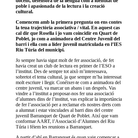
docent, defensora de la llengua com a identitat de
poble i apasionada de la lectura i la creació
cultural.
Comencem amb la primera pregunta on ens contes
la teua trajectòria associativa / vital. En aquest cas
cal dir que Rosella i jo vam coincidir en Quart de
Poblet, jo com a animadora del Centre Juvenil del
barri i ella com a líder juvenil matriculada en l’IES
Riu Túria del municipi.
Jo sempre havia sigut molt de fer associació, de fet
havia creat un club de lectura en primer de l’ESO a
l’institut. Des de sempre tot això m’interessava,
sobretot el tema cultural, ja que sempre m’ha interessat
molt escriure i llegir. Conéixer-te com a animadora del
centre juvenil, va marcar un abans i un després. Vas
vindre a l’institut a proposar-nos fer una associació
d’alumnes dins de l’institut, vas explicar la importància
de fer l’associació per a reclamar els nostres drets com
a alumnat i estar vinculades al barri dins del centre
juvenil Barranquet de Quart de Poblet. Així que vam
conformar AART, l’Associació d’Alumnes del Riu
Túria i féiem les reunions a Barranquet.
A partir d’ahí en Barranquet és quan vaig començar a