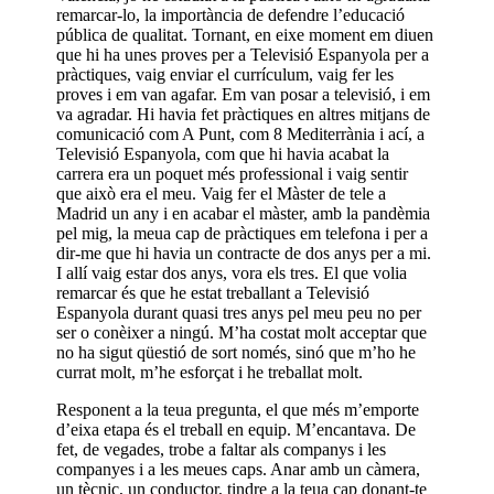
remarcar-lo, la importància de defendre l’educació
pública de qualitat. Tornant, en eixe moment em diuen
que hi ha unes proves per a Televisió Espanyola per a
pràctiques, vaig enviar el currículum, vaig fer les
proves i em van agafar. Em van posar a televisió, i em
va agradar. Hi havia fet pràctiques en altres mitjans de
comunicació com A Punt, com 8 Mediterrània i ací, a
Televisió Espanyola, com que hi havia acabat la
carrera era un poquet més professional i vaig sentir
que això era el meu. Vaig fer el Màster de tele a
Madrid un any i en acabar el màster, amb la pandèmia
pel mig, la meua cap de pràctiques em telefona i per a
dir-me que hi havia un contracte de dos anys per a mi.
I allí vaig estar dos anys, vora els tres. El que volia
remarcar és que he estat treballant a Televisió
Espanyola durant quasi tres anys pel meu peu no per
ser o conèixer a ningú. M’ha costat molt acceptar que
no ha sigut qüestió de sort només, sinó que m’ho he
currat molt, m’he esforçat i he treballat molt.
Responent a la teua pregunta, el que més m’emporte
d’eixa etapa és el treball en equip. M’encantava. De
fet, de vegades, trobe a faltar als companys i les
companyes i a les meues caps. Anar amb un càmera,
un tècnic, un conductor, tindre a la teua cap donant-te