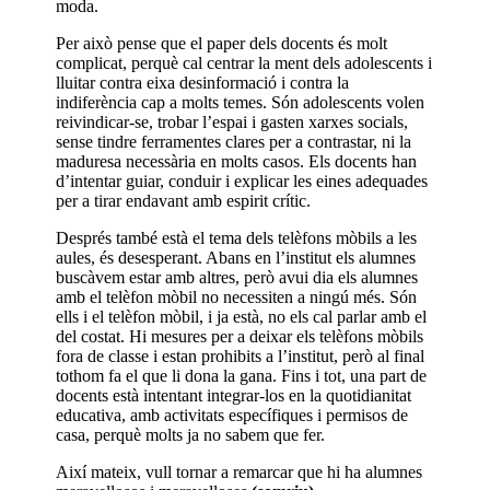
moda.
Per això pense que el paper dels docents és molt
complicat, perquè cal centrar la ment dels adolescents i
lluitar contra eixa desinformació i contra la
indiferència cap a molts temes. Són adolescents volen
reivindicar-se, trobar l’espai i gasten xarxes socials,
sense tindre ferramentes clares per a contrastar, ni la
maduresa necessària en molts casos. Els docents han
d’intentar guiar, conduir i explicar les eines adequades
per a tirar endavant amb espirit crític.
Després també està el tema dels telèfons mòbils a les
aules, és desesperant. Abans en l’institut els alumnes
buscàvem estar amb altres, però avui dia els alumnes
amb el telèfon mòbil no necessiten a ningú més. Són
ells i el telèfon mòbil, i ja està, no els cal parlar amb el
del costat. Hi mesures per a deixar els telèfons mòbils
fora de classe i estan prohibits a l’institut, però al final
tothom fa el que li dona la gana. Fins i tot, una part de
docents està intentant integrar-los en la quotidianitat
educativa, amb activitats específiques i permisos de
casa, perquè molts ja no sabem que fer.
Així mateix, vull tornar a remarcar que hi ha alumnes