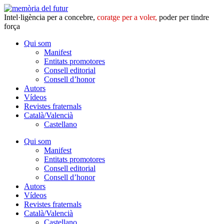
Intel·ligència per a concebre,
coratge per a voler,
poder per tindre
força
Qui som
Manifest
Entitats promotores
Consell editorial
Consell d’honor
Autors
Vídeos
Revistes fraternals
Català/Valencià
Castellano
Qui som
Manifest
Entitats promotores
Consell editorial
Consell d’honor
Autors
Vídeos
Revistes fraternals
Català/Valencià
Castellano