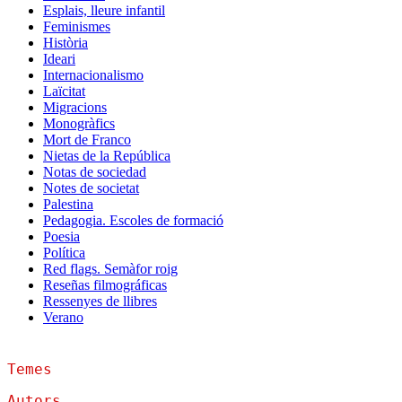
Esplais, lleure infantil
Feminismes
Història
Ideari
Internacionalismo
Laïcitat
Migracions
Monogràfics
Mort de Franco
Nietas de la República
Notas de sociedad
Notes de societat
Palestina
Pedagogia. Escoles de formació
Poesia
Política
Red flags. Semàfor roig
Reseñas filmográficas
Ressenyes de llibres
Verano
Temes
Autors