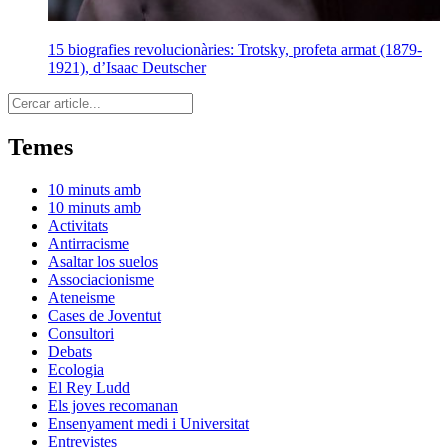
15 biografies revolucionàries: Trotsky, profeta armat (1879-
1921), d’Isaac Deutscher
Cerca
Temes
10 minuts amb
10 minuts amb
Activitats
Antirracisme
Asaltar los suelos
Associacionisme
Ateneisme
Cases de Joventut
Consultori
Debats
Ecologia
El Rey Ludd
Els joves recomanan
Ensenyament medi i Universitat
Entrevistes