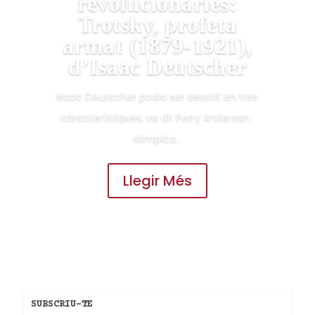
revolucionàries:
Trotsky, profeta
armat (1879-1921),
d’Isaac Deutscher
Isaac Deutscher podia ser descrit en tres
característiques, va dir Perry Anderson: ​​
olímpica...
Llegir Més
SUBSCRIU-TE