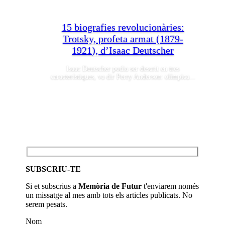
15 biografies revolucionàries:
Trotsky, profeta armat (1879-
1921), d’Isaac Deutscher
Isaac Deutscher podia ser descrit en tres
característiques, va dir Perry Anderson: ​​olímpica...
SUBSCRIU-TE
Si et subscrius a
Memòria de Futur
t'enviarem només
un missatge al mes amb tots els articles publicats. No
serem pesats.
Nom