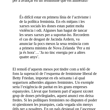
per a avançar en un feminisme que els alliberara?
És difícil estar en primera línia de l’activisme i
de la política feminista. En els mitjans i les
xarxes socials les dones estan patint molta
violència i odi. Algunes han hagut de tancar
les seues xarxes per a suportar-ho. Recordem
el cas de desgast de Jacinda Ardern, va
anunciar fa pocs mesos la seua renúncia com
a primera ministra de Nova Zelanda ‘Per a mi
ja és hora’…’Ja no tinc energia per a altres
quatre anys’.
El remolí d’aquests mesos pot tindre com a teló de
fons la superació de l’esquema de feminisme liberal de
Betty Friedan, importat en els seixanta i al qual
segueixen adherides algunes feministes. Un exemple
seria l’exigència de paritat en les grans empreses
espanyoles. Llevat que formem part d’aquest xicotet
grup de dones privilegiades, aquest anunci ens deixa
fredes. Si les polítiques feministes no disputen el poder
ni qüestionen les jerarquies, cada vegada són menys
útils per a nosaltres. En un país desigual on l’ascensor