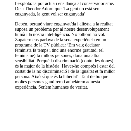
l’explota: la por actua i ens llança al conservadorisme.
Deia Theodor Adorn que ‘La gent no està sent
enganyada, la gent vol ser enganyada’.
Depén, perquè viure enganyat/da i aliè/na a la realitat
suposa un problema per al nostre desenvolupament
humà i la nostra intel·ligència. No tothom ho vol.
Zapatero ens parlava de la seua experiència en un
programa de la TV pública: ‘Em vaig declarar
feminista fa temps i tinc una enorme gratitud, (el
feminisme) fa millors persones, dona una altra
sensibilitat. Perquè la discriminació (contra les dones)
és la major de la història. Haver-ho comprés i estar del
costat de la no discriminació i de la igualtat et fa millor
persona. Això sí que és la llibertat’. Tant de bo que
moltes persones gaudírem i anhelàrem aquesta
experiència. Seríem humanes de veritat.