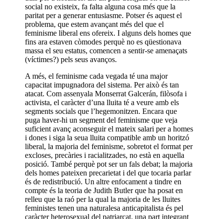
social no existeix, fa falta alguna cosa més que la
paritat per a generar entusiasme. Potser és aquest el
problema, que estem avançant més del que el
feminisme liberal ens ofereix. I alguns dels homes que
fins ara estaven còmodes perquè no es qüestionava
massa el seu estatus, comencen a sentir-se amenaçats
(víctimes?) pels seus avanços.
A més, el feminisme cada vegada té una major
capacitat impugnadora del sistema. Per això és tan
atacat. Com assenyala Monserrat Galcerán, filòsofa i
activista, el caràcter d’una lluita té a veure amb els
segments socials que l’hegemonitzen. Encara que
puga haver-hi un segment del feminisme que veja
suficient avanç aconseguir el mateix salari per a homes
i dones i siga la seua lluita compatible amb un horitzó
liberal, la majoria del feminisme, sobretot el format per
excloses, precàries i racialitzades, no està en aquella
posició. També perquè pot ser un fals debat; la majoria
dels homes pateixen precarietat i del que tocaria parlar
és de redistribució. Un altre enfocament a tindre en
compte és la teoria de Judith Butler que ha posat en
relleu que la raó per la qual la majoria de les lluites
feministes tenen una naturalesa anticapitalista és pel
caràcter heterosexual del patriarcat, una part integrant