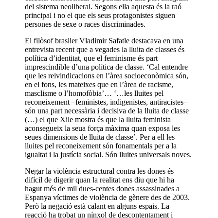
del sistema neoliberal. Segons ella aquesta és la raó
principal i no el que els seus protagonistes siguen
persones de sexe o races discriminades.
El filòsof brasiler Vladimir Safatle destacava en una
entrevista recent que a vegades la lluita de classes és
política d’identitat, que el feminisme és part
imprescindible d’una política de classe. ‘Cal entendre
que les reivindicacions en l’àrea socioeconòmica són,
en el fons, les mateixes que en l’àrea de racisme,
masclisme o l’homofòbia’… ‘…les lluites pel
reconeixement –feministes, indigenistes, antiracistes–
són una part necessària i decisiva de la lluita de classe
(…) el que Xile mostra és que la lluita feminista
aconsegueix la seua força màxima quan exposa les
seues dimensions de lluita de classe’. Per a ell les
lluites pel reconeixement són fonamentals per a la
igualtat i la justícia social. Són lluites universals noves.
Negar la violència estructural contra les dones és
difícil de digerir quan la realitat ens diu que hi ha
hagut més de mil dues-centes dones assassinades a
Espanya víctimes de violència de gènere des de 2003.
Però la negació està calant en alguns espais. La
reacció ha trobat un nínxol de descontentament i