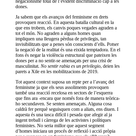
negacionisme total de l’evident discriminació cap a les
dones.
Ja sabem que els avanços del feminisme en drets
provoquen reacció. En aquesta batalla cultural en la
que ens trobem, els canvis poques vegades agraden a
tot el món. No agraden a alguns homes quan
impliquen una lleugera pèrdua de privilegis, tan
invisibilitzats que a penes són conscients d’ells. Potser
la negació de la realitat és una eixida temptadora. En el
fons és negar la violència estructural que pateixen les
dones per a no sentir-se amenaçats per una crisi de
masculinitat.
No sentir rabia es un privilegio
, deien les
parets a Xile en les mobilitzacions de 2019.
Tot aquest context suposa un repte per a l’avanç del
feminisme ja que els seus assoliments provoquen
també una reacció recelosa en sectors de l’esquerra
que fins ara -encara que només fora de manera teòrica-
ho secundaven. Se senten amenaçats. Alguna cosa
caldrà fer perquè seguisquen com a aliats, ens diuen. I
aquesta és una tasca difícil i pesada que afegir al ja
ingent treball i càrrega de les activistes i polítiques
feministes. No seria millor que aquest segment
d’homes iniciara un procés de reflexió i acció pròpia