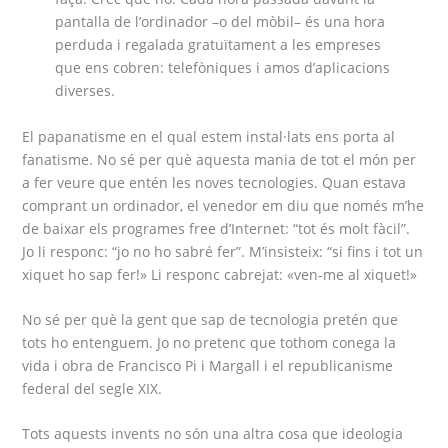
pantalla de l’ordinador –o del mòbil– és una hora
perduda i regalada gratuïtament a les empreses
que ens cobren: telefòniques i amos d’aplicacions
diverses.
El papanatisme en el qual estem instal·lats ens porta al
fanatisme. No sé per què aquesta mania de tot el món per
a fer veure que entén les noves tecnologies. Quan estava
comprant un ordinador, el venedor em diu que només m’he
de baixar els programes free d’Internet: “tot és molt fàcil”.
Jo li responc: “jo no ho sabré fer”. M’insisteix: “si fins i tot un
xiquet ho sap fer!» Li responc cabrejat: «ven-me al xiquet!»
No sé per què la gent que sap de tecnologia pretén que
tots ho entenguem. Jo no pretenc que tothom conega la
vida i obra de Francisco Pi i Margall i el republicanisme
federal del segle XIX.
Tots aquests invents no són una altra cosa que ideologia