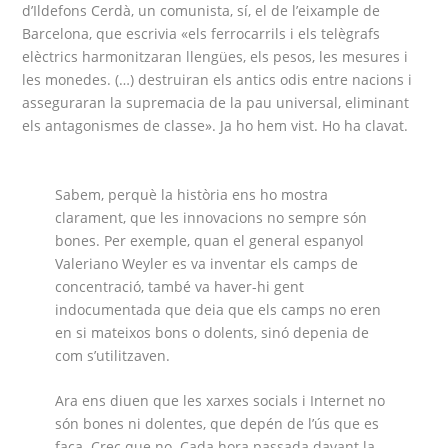
d’Ildefons Cerdà, un comunista, sí, el de l’eixample de
Barcelona, que escrivia «els ferrocarrils i els telègrafs
elèctrics harmonitzaran llengües, els pesos, les mesures i
les monedes. (…) destruiran els antics odis entre nacions i
asseguraran la supremacia de la pau universal, eliminant
els antagonismes de classe». Ja ho hem vist. Ho ha clavat.
Sabem, perquè la història ens ho mostra
clarament, que les innovacions no sempre són
bones. Per exemple, quan el general espanyol
Valeriano Weyler es va inventar els camps de
concentració, també va haver-hi gent
indocumentada que deia que els camps no eren
en si mateixos bons o dolents, sinó depenia de
com s’utilitzaven.
Ara ens diuen que les xarxes socials i Internet no
són bones ni dolentes, que depén de l’ús que es
faça. Crec que no. Cada hora passada davant la