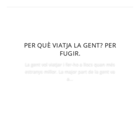
PER QUÈ VIATJA LA GENT? PER
FUGIR.
La gent vol viatjar i fer-ho a llocs quan més
estranys millor. La major part de la gent va
a...
Llegir Més