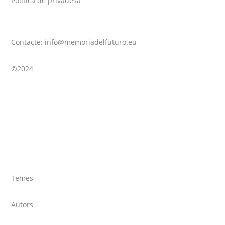
Política de privadesa
Contacte: info@memoriadelfuturo.eu
©2024
Temes
Autors