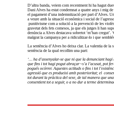
D’altra banda, veiem com recentment hi ha hagut dues m
Dani Alves ha estat condemnat a quatre anys i mig de 
el pagament d’una indemnització per part d’Alves. Un 
a veure amb la situació econòmica i social de l’agresso
punitivisme com a solució a la prevenció de les violèn
gravetat dels fets comesos, ja que els jutges li han su
denúncia a Alves destacava sobretot ‘m’han cregut’. ‘G
malgrat la campanya per a ridiculitzar-lo i que semblé
La sentència d’Alves ho deixa clar. La valentia de la 
sentència de la qual recollim una part:
‘… ha d’assenyalar-se que ni que la denunciant hagi b
que fins i tot hagi pogut abraçar¬s’a l’acusat, pot fe
pogués ocórrer. Aquestes actituds o fins i tot l’exist
agressió que es produeixi amb posterioritat; el consen
tot durant la pràctica del sexe, de tal manera que una
consentient tot a seguir, o a no dur a terme determin