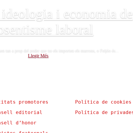
 ideologia i economia de
bsentisme laboral
euen tan a prop del poder que no els importen els marrons, o Feijóo és...
Llegir Més
titats promotores
Política de cookies
nsell editorial
Política de privade
nsell d’honor