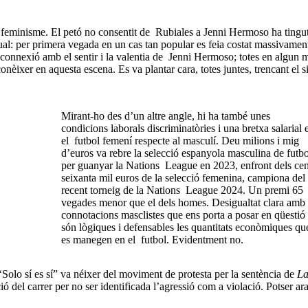
l feminisme. El petó no consentit de Rubiales a Jenni Hermoso ha tingu
al: per primera vegada en un cas tan popular es feia costat massivament
a connexió amb el sentir i la valentia de Jenni Hermoso; totes en algun
nèixer en aquesta escena. Es va plantar cara, totes juntes, trencant el si
Mirant-ho des d’un altre angle, hi ha també unes
condicions laborals discriminatòries i una bretxa salarial 
el futbol femení respecte al masculí. Deu milions i mig
d’euros va rebre la selecció espanyola masculina de futbo
per guanyar la Nations League en 2023, enfront dels cen
seixanta mil euros de la selecció femenina, campiona del
recent torneig de la Nations League 2024. Un premi 65
vegades menor que el dels homes. Desigualtat clara amb
connotacions masclistes que ens porta a posar en qüestió 
són lògiques i defensables les quantitats econòmiques qu
es manegen en el futbol. Evidentment no.
 ‘Solo sí es sí” va néixer del moviment de protesta per la sentència de
L
ió del carrer per no ser identificada l’agressió com a violació. Potser ara