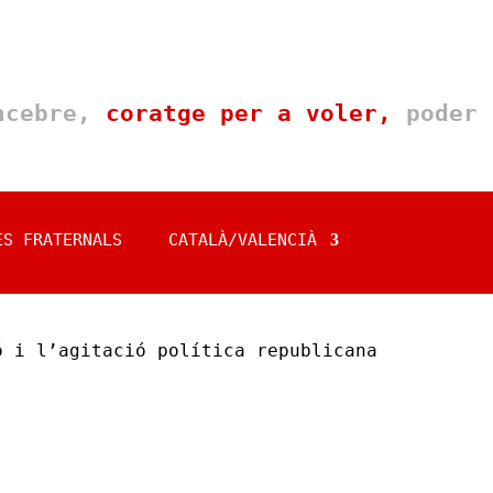
oncebre,
coratge per a voler,
poder 
ES FRATERNALS
CATALÀ/VALENCIÀ
ó i l’agitació política republicana