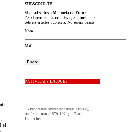
SUBSCRIU-TE
Si et subscrius a
Memòria de Futur
t'enviarem només un missatge al mes amb
tots els articles publicats. No serem pesats.
Nom
Mail
ACTIVITATS LAIQUES
l
nt el
15 biografies revolucionàries: Trotsky,
profeta armat (1879-1921), d’Isaac
Deutscher
 a
è el
s