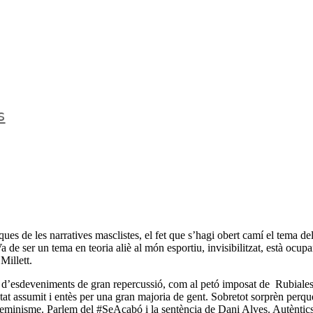
s
s de les narratives masclistes, el fet que s’hagi obert camí el tema de
 de ser un tema en teoria aliè al món esportiu, invisibilitzat, està ocupa
Millett.
s d’esdeveniments de gran repercussió, com al petó imposat de Rubiales
at assumit i entès per una gran majoria de gent. Sobretot sorprèn perqu
el feminisme. Parlem del #SeAcabó i la sentència de Dani Alves. Autèntic