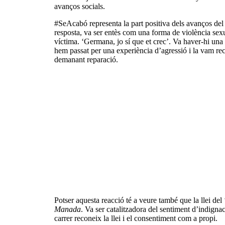
avanços socials.
#SeAcabó representa la part positiva dels avanços de
resposta, va ser entès com una forma de violència sexu
víctima. ‘Germana, jo sí que et crec’. Va haver-hi un
hem passat per una experiència d’agressió i la vam reco
demanant reparació.
Potser aquesta reacció té a veure també que la llei del
Manada
. Va ser catalitzadora del sentiment d’indignac
carrer reconeix la llei i el consentiment com a propi.