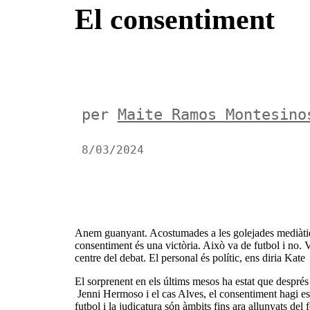
El consentiment
per
Maite Ramos Montesino
8/03/2024
Anem guanyant. Acostumades a les golejades mediàtique
consentiment és una victòria. Això va de futbol i no. Va
centre del debat. El personal és polític, ens diria Kate 
El sorprenent en els últims mesos ha estat que despré
Jenni Hermoso i el cas Alves, el consentiment hagi est
futbol i la judicatura són àmbits fins ara allunyats d