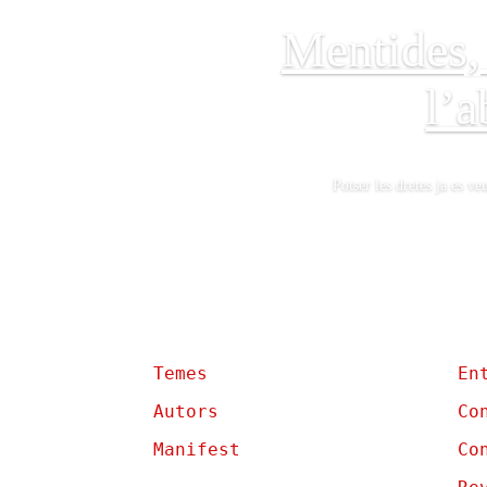
Mentides,
l’a
Potser les dretes ja es v
Temes
En
Autors
Co
Manifest
Co