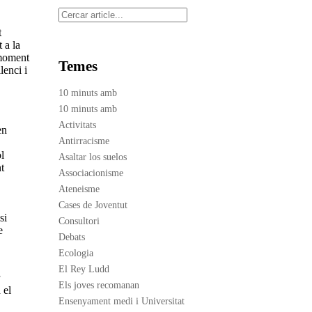
Cerca
t
 a la
 moment
Temes
lenci i
10 minuts amb
10 minuts amb
Activitats
en
Antirracisme
l
Asaltar los suelos
t
Associacionisme
Ateneisme
Cases de Joventut
si
Consultori
e
Debats
Ecologia
El Rey Ludd
a
Els joves recomanan
 el
Ensenyament medi i Universitat