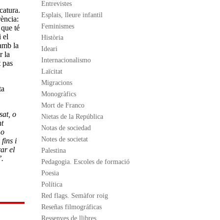
Entrevistes
catura.
Esplais, lleure infantil
ència:
Feminismes
 que té
 el
Història
 amb la
Ideari
r la
Internacionalismo
t pas
Laïcitat
Migracions
ta
Monogràfics
Mort de Franco
sat, o
Nietas de la República
nt
Notas de sociedad
 o
Notes de societat
fins i
ar el
Palestina
’.
Pedagogia. Escoles de formació
Poesia
Política
Red flags. Semàfor roig
Reseñas filmográficas
Ressenyes de llibres