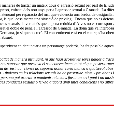
aneres de tractar un mateix tipus d’agressió sexual per part de la judi
presó, enfront dels nou anys per a l’agressor sexual a Granada. La difer
atenuant per reparació del mal que evidencia una bretxa de desigualtat
r, la qual cosa marca una situació de privilegi. Encara que no es defensi
cies sexuals, la veritat és que la pena reduïda d’Alves no es correspon
posat el doble de pena a l’agressor de Granada. La dona que va interposa
ermana, jo sí que et crec’. El consentiment està en el centre, s’ha ober
s absurd.
supervivent en denunciar a un personatge poderós, ha fet possible aques
allat de manera insinuant, ni que hagi acostat les seves natges a l’acu
r-nos suposar que prestava el seu consentiment a tot el que posteriorme
ència de insinua- ciones no suposen donar carta blanca a qualsevol abús
¬ timiento en les relacions sexuals ha de prestar-se siem¬ pre abans i 
 persona pot accedir a mantenir relacions fins a un cert punt i no mostr
ades conductes sexuals o fer-ho d’acord amb unes condicions i no altres