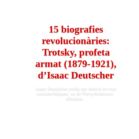
15 biografies
revolucionàries:
Trotsky, profeta
armat (1879-1921),
d’Isaac Deutscher
Isaac Deutscher podia ser descrit en tres
característiques, va dir Perry Anderson: ​​
olímpica...