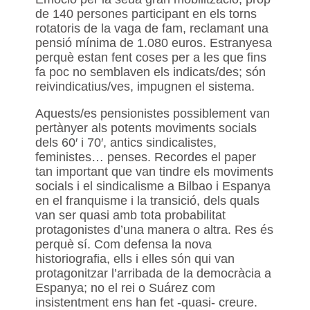
de 140 persones participant en els torns
rotatoris de la vaga de fam, reclamant una
pensió mínima de 1.080 euros. Estranyesa
perquè estan fent coses per a les que fins
fa poc no semblaven els indicats/des; són
reivindicatius/ves, impugnen el sistema.
Aquests/es pensionistes possiblement van
pertànyer als potents moviments socials
dels 60′ i 70′, antics sindicalistes,
feministes… penses. Recordes el paper
tan important que van tindre els moviments
socials i el sindicalisme a Bilbao i Espanya
en el franquisme i la transició, dels quals
van ser quasi amb tota probabilitat
protagonistes d’una manera o altra. Res és
perquè sí. Com defensa la nova
historiografia, ells i elles són qui van
protagonitzar l’arribada de la democràcia a
Espanya; no el rei o Suárez com
insistentment ens han fet -quasi- creure.